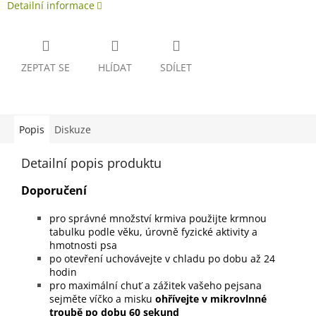
Detailní informace
ZEPTAT SE
HLÍDAT
SDÍLET
Popis
Diskuze
Detailní popis produktu
Doporučení
pro správné množství krmiva použijte krmnou
tabulku podle věku, úrovně fyzické aktivity a
hmotnosti psa
po otevření uchovávejte v chladu po dobu až 24
hodin
pro maximální chuť a zážitek vašeho pejsana
sejměte víčko a misku
ohřívejte v mikrovlnné
troubě po dobu 60 sekund