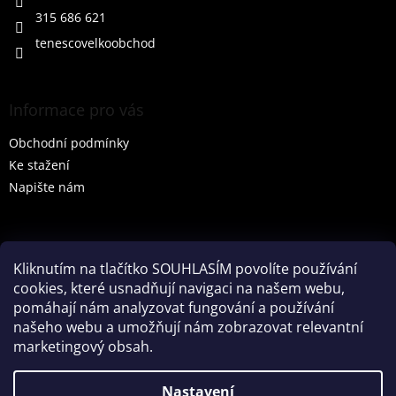
315 686 621
tenescovelkoobchod
Informace pro vás
Obchodní podmínky
Ke stažení
Napište nám
Vyhledávání
Kliknutím na tlačítko SOUHLASÍM povolíte používání
cookies, které usnadňují navigaci na našem webu,
HLEDAT
pomáhají nám analyzovat fungování a používání
našeho webu a umožňují nám zobrazovat relevantní
marketingový obsah.
Vytvořil Shoptet
Nastavení