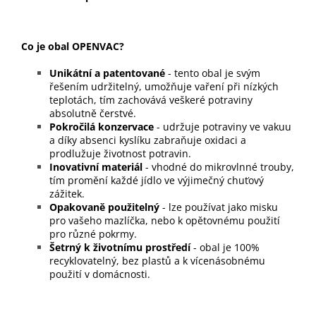
Co je obal OPENVAC?
Unikátní a patentované
- tento obal je svým
řešením udržitelný, umožňuje vaření při nízkých
teplotách, tím zachovává veškeré potraviny
absolutně čerstvé.
Pokročilá konzervace
- udržuje potraviny ve vakuu
a díky absenci kyslíku zabraňuje oxidaci a
prodlužuje životnost potravin.
Inovativní materiál
- vhodné do mikrovlnné trouby,
tím promění každé jídlo ve výjimečný chuťový
zážitek.
Opakovaně použitelný
- lze používat jako misku
pro vašeho mazlíčka, nebo k opětovnému použití
pro různé pokrmy.
Šetrný k životnímu prostředí
- obal je 100%
recyklovatelný, bez plastů a k vícenásobnému
použití v domácnosti.