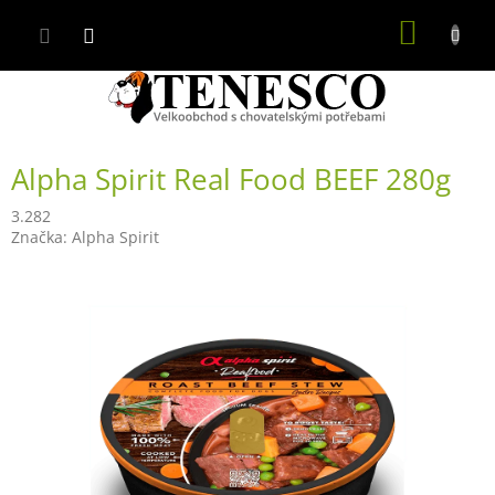
Přejít
NÁKUP
na
obsah
KOŠÍK
Alpha Spirit Real Food BEEF 280g
3.282
Značka:
Alpha Spirit