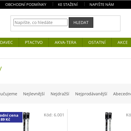
OBCHODNÍ PODMÍNKY
KE STAŽENÍ
NAPIŠTE NÁM
HLEDAT
DAVEC
PTACTVO
AKVA-TERA
OSTATNÍ
AKCE
y
ručujeme
Nejlevnější
Nejdražší
Nejprodávanější
Abecedn
Kód:
6.001
Kó
odní cena
89 Kč