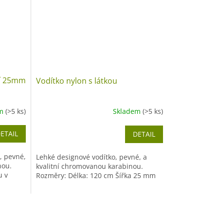
cí 25mm
Vodítko nylon s látkou
em
(>5 ks)
Skladem
(>5 ks)
ETAIL
DETAIL
, pevné,
Lehké designové vodítko, pevné, a
nou.
kvalitní chromovanou karabinou.
u v
Rozměry: Délka: 120 cm Šířka 25 mm