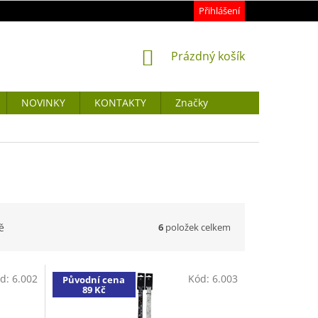
Přihlášení
NÁKUPNÍ
Prázdný košík
KOŠÍK
NOVINKY
KONTAKTY
Značky
6
položek celkem
ě
d:
6.002
Kód:
6.003
Původní cena
89 Kč