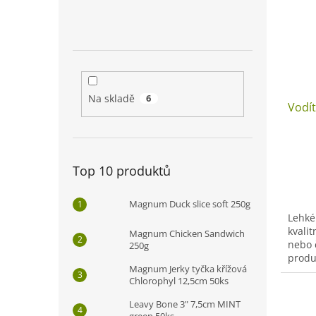
i
r
n
s
o
e
p
d
l
r
u
o
k
d
t
u
ů
Na skladě
6
Vodí
k
t
ů
Top 10 produktů
Magnum Duck slice soft 250g
Lehké
kvali
Magnum Chicken Sandwich
nebo 
250g
produ
Magnum Jerky tyčka křížová
Chlorophyl 12,5cm 50ks
Leavy Bone 3" 7,5cm MINT
green 50ks