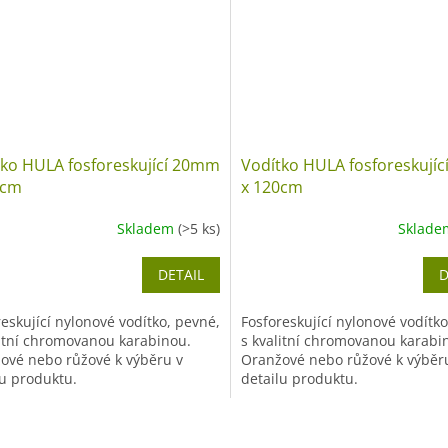
tko HULA fosforeskující 20mm
Vodítko HULA fosforeskují
0cm
x 120cm
Skladem
(>5 ks)
Sklad
DETAIL
D
eskující nylonové vodítko, pevné,
Fosforeskující nylonové vodítko
litní chromovanou karabinou.
s kvalitní chromovanou karabi
ové nebo růžové k výběru v
Oranžové nebo růžové k výběr
lu produktu.
detailu produktu.
O
v