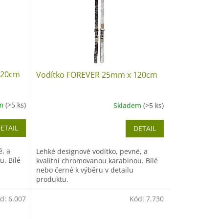
120cm
Vodítko FOREVER 25mm x 120cm
em
(>5 ks)
Skladem
(>5 ks)
ETAIL
DETAIL
é, a
Lehké designové vodítko, pevné, a
u. Bílé
kvalitní chromovanou karabinou. Bílé
nebo černé k výběru v detailu
produktu.
d:
6.007
Kód:
7.730