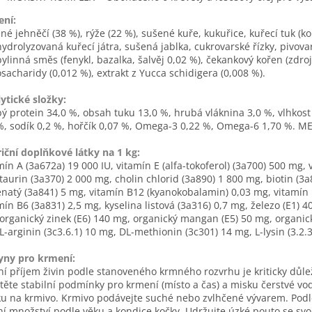
ení:
né jehněčí (38 %), rýže (22 %), sušené kuře, kukuřice, kuřecí tuk (k
hydrolyzovaná kuřecí játra, sušená jablka, cukrovarské řízky, pivovar
bylinná směs (fenykl, bazalka, šalvěj 0,02 %), čekankový kořen (zdr
osacharidy (0,012 %), extrakt z Yucca schidigera (0,008 %).
ytické složky:
ý protein 34,0 %, obsah tuku 13,0 %, hrubá vláknina 3,0 %, vlhkost
%, sodík 0,2 %, hořčík 0,07 %, Omega-3 0,22 %, Omega-6 1,70 %. ME:
iční doplňkové látky na 1 kg:
mín A (3a672a) 19 000 IU, vitamín E (alfa-tokoferol) (3a700) 500 mg,
taurin (3a370) 2 000 mg, cholin chlorid (3a890) 1 800 mg, biotin (3
natý (3a841) 5 mg, vitamín B12 (kyanokobalamin) 0,03 mg, vitamín B
mín B6 (3a831) 2,5 mg, kyselina listová (3a316) 0,7 mg, železo (E1) 
organický zinek (E6) 140 mg, organický mangan (E5) 50 mg, organický
L-arginin (3c3.6.1) 10 mg, DL-methionin (3c301) 14 mg, L-lysin (3.2.
yny pro krmení:
í příjem živin podle stanoveného krmného rozvrhu je kriticky důle
stěte stabilní podmínky pro krmení (místo a čas) a misku čerstvé vod
u na krmivo. Krmivo podávejte suché nebo zvlhčené vývarem. Podl
í množství podle věku a kondice kočky. Udržujte úzké pouto se s