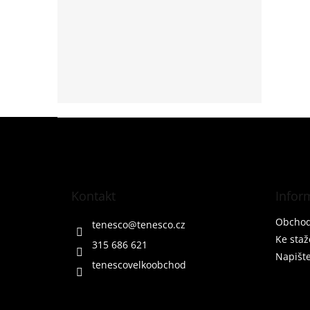
Z
á
p
a
t
Kontakt
Infor
í
Obchod
tenesco
@
tenesco.cz
Ke staž
315 686 621
Napišt
tenescovelkoobchod