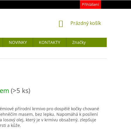
Přihlášení
NÁKUPNÍ
Prázdný košík
KOŠÍK
NOVINKY
KONTAKTY
Značky
dem
(>5 ks)
émiové přírodní krmivo pro dospělé kočky chované
jehněčím masem, bez lepku. Napomáhá k posílení
a losový olej, který je v krmivu obsažený, zlepšuje
rsti a kůže.