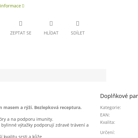
 informace
ZEPTAT SE
HLÍDAT
SDÍLET
Doplňkové pa
m masem a rýží. Bezlepková receptura.
Kategorie
:
EAN
:
óry a na podporu imunity.
Kvalita
:
linné výtažky podporují zdravé trávení a
Určení
:
kvalitu srsti a kůže