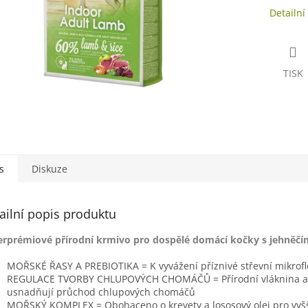
Detailní
TISK
s
Diskuze
ailní popis produktu
rprémiové přírodní krmivo pro dospělé domácí kočky s jehněčí
MOŘSKÉ ŘASY A PREBIOTIKA = K vyvážení příznivé střevní mikrofl
REGULACE TVORBY CHLUPOVÝCH CHOMÁČŮ = Přírodní vláknina a by
usnadňují průchod chlupových chomáčů
MOŘSKÝ KOMPLEX = Obohaceno o krevety a lososový olej pro vyšší 