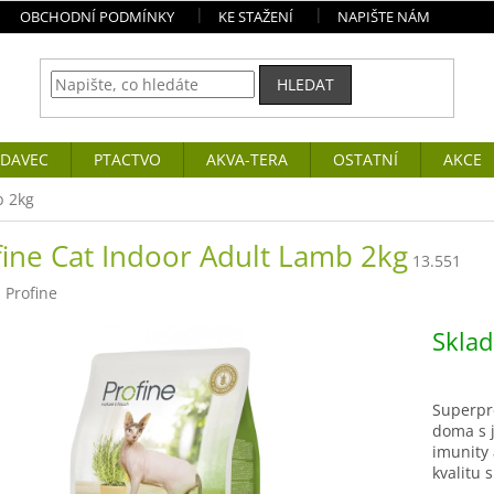
OBCHODNÍ PODMÍNKY
KE STAŽENÍ
NAPIŠTE NÁM
HLEDAT
DAVEC
PTACTVO
AKVA-TERA
OSTATNÍ
AKCE
b 2kg
fine Cat Indoor Adult Lamb 2kg
13.551
:
Profine
Skla
Superpr
doma s 
imunity 
kvalitu s