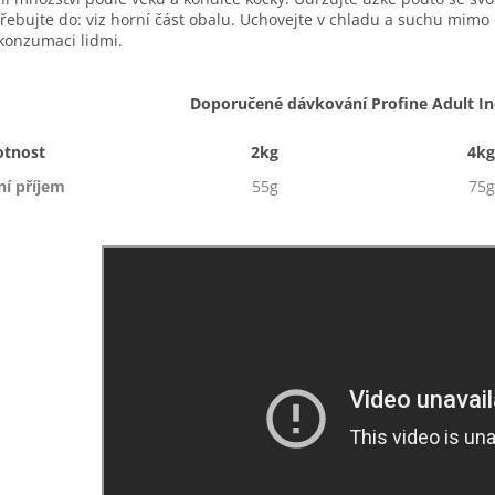
řebujte do: viz horní část obalu. Uchovejte v chladu a suchu mim
konzumaci lidmi.
Doporučené dávkování Profine Adult I
tnost
2kg
4kg
í příjem
55g
75g