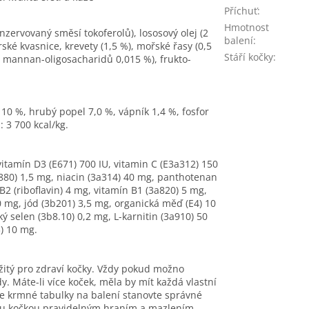
Příchuť
:
Hmotnost
onzervovaný směsí tokoferolů), lososový olej (2
balení
:
ské kvasnice, krevety (1,5 %), mořské řasy (0,5
Stáří kočky
:
oj mannan-oligosacharidů 0,015 %), frukto-
 10 %, hrubý popel 7,0 %, vápník 1,4 %, fosfor
 3 700 kcal/kg.
 vitamín D3 (E671) 700 IU, vitamin C (E3a312) 150
a880) 1,5 mg, niacin (3a314) 40 mg, panthotenan
2 (riboflavin) 4 mg, vitamín B1 (3a820) 5 mg,
40 mg, jód (3b201) 3,5 mg, organická měď (E4) 10
 selen (3b8.10) 0,2 mg, L-karnitin (3a910) 50
3) 10 mg.
žitý pro zdraví kočky. Vždy pokud možno
y. Máte-li více koček, měla by mít každá vlastní
e krmné tabulky na balení stanovte správné
vou kočkou pravidelným hraním a mazlením.