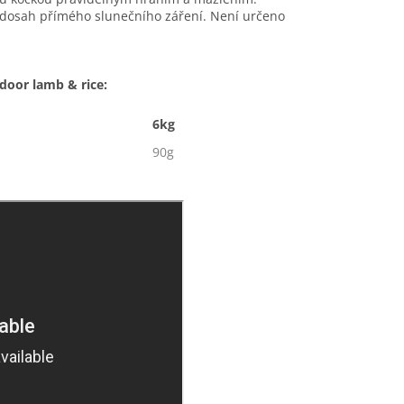
o dosah přímého slunečního záření. Není určeno
ndoor lamb &
rice:
6kg
8kg
90g
105g