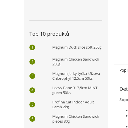
n
e
l
Top 10 produktů
Magnum Duck slice soft 250g
Magnum Chicken Sandwich
250g
Popi
Magnum Jerky tyčka křížová
Chlorophyl 12,5cm 50ks
Leavy Bone 3" 7,5cm MINT
Det
green 50ks
Supe
Profine Cat Indoor Adult
Lamb 2kg
Magnum Chicken Sandwich
pieces 80g