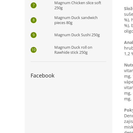
Magnum Chicken slice soft
250g
Slož
suše
Magnum Duck sandwich
%), 
pieces 80g
%), 
olig
Magnum Duck Sushi 250g
Anal
Magnum Duck roll on
hrub
Rawhide stick 250g
1,2 
Nutr
vita
Facebook
mg, 
vápe
vita
mg, 
mg, 
Pok
Denn
zaji
misk
denn