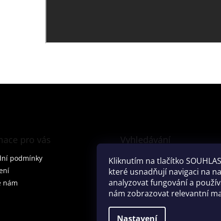
mace pro vás
Vyhledávání
ní podmínky
Kliknutím na tlačítko SOUHLAS
ení
které usnadňují navigaci na 
analyzovat fungování a použí
e nám
nám zobrazovat relevantní ma
Nastavení