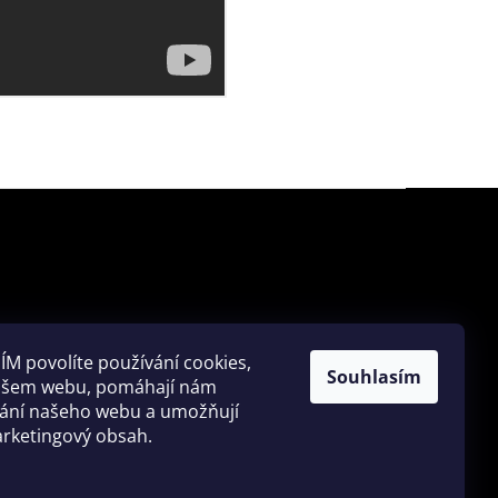
ÍM povolíte používání cookies,
HLEDAT
Souhlasím
našem webu, pomáhají nám
vání našeho webu a umožňují
rketingový obsah.