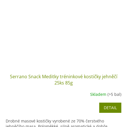
Serrano Snack Meditky tréninkové kostičky jehněčí
25ks 85g
Skladem
(>5 bal)
DETAIL
Drobné masové kostičky vyrobené ze 70% čerstvého
jehněčího masa. Poloměkké, silně aromatické a dobře