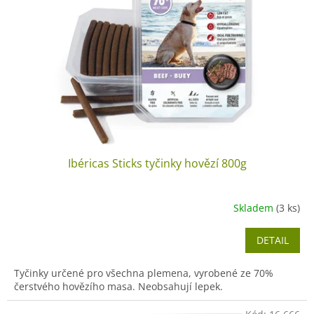
p
k
r
t
o
ů
d
u
k
t
ů
Ibéricas Sticks tyčinky hovězí 800g
Skladem
(3 ks)
DETAIL
Tyčinky určené pro všechna plemena, vyrobené ze 70%
čerstvého hovězího masa. Neobsahují lepek.