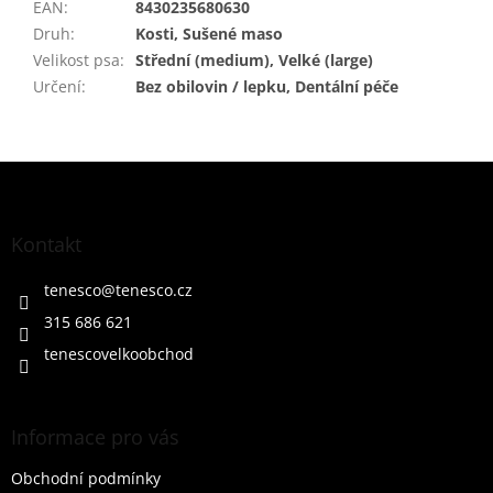
EAN
:
8430235680630
Druh
:
Kosti, Sušené maso
Velikost psa
:
Střední (medium), Velké (large)
Určení
:
Bez obilovin / lepku, Dentální péče
Z
á
p
a
Kontakt
t
í
tenesco
@
tenesco.cz
315 686 621
tenescovelkoobchod
Informace pro vás
Obchodní podmínky