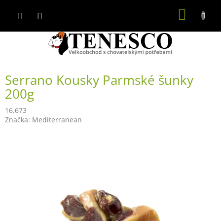
Přejít
NÁKUP
na
obsah
KOŠÍK
Serrano Kousky Parmské šunky
200g
16.673
Značka:
Mediterranean