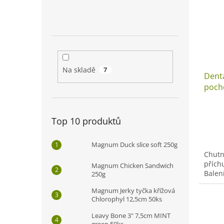
i
r
n
s
o
e
p
d
l
r
u
o
k
d
t
u
ů
Na skladě
7
Denta
k
pocho
t
ů
Top 10 produktů
Magnum Duck slice soft 250g
Chutn
přích
Magnum Chicken Sandwich
Balení
250g
Magnum Jerky tyčka křížová
Chlorophyl 12,5cm 50ks
Leavy Bone 3" 7,5cm MINT
green 50ks