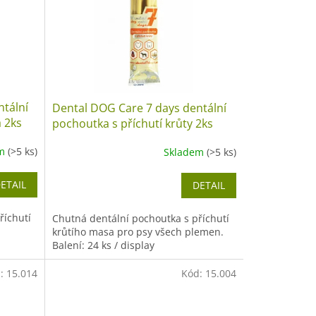
ntální
Dental DOG Care 7 days dentální
a 2ks
pochoutka s příchutí krůty 2ks
em
(>5 ks)
Skladem
(>5 ks)
ETAIL
DETAIL
říchutí
Chutná dentální pochoutka s příchutí
krůtího masa pro psy všech plemen.
Balení: 24 ks / display
d:
15.014
Kód:
15.004