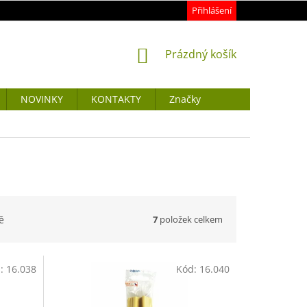
Přihlášení
NÁKUPNÍ
Prázdný košík
KOŠÍK
NOVINKY
KONTAKTY
Značky
7
položek celkem
ě
d:
16.038
Kód:
16.040