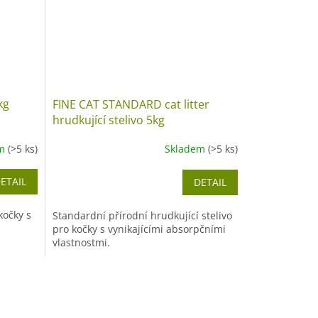
kg
FINE CAT STANDARD cat litter
hrudkující stelivo 5kg
em
(>5 ks)
Skladem
(>5 ks)
ETAIL
DETAIL
kočky s
Standardní přírodní hrudkující stelivo
pro kočky s vynikajícími absorpčními
vlastnostmi.