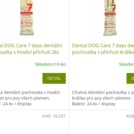
l DOG Care 7 days dentální
Dental DOG Care 7 days de
utka s hovězí příchutí 2ks
pochoutka s příchutí králík
Skladem
(>5 ks)
Sklad
DETAIL
D
á dentální pochoutka s hovězí
Chutná dentální pochoutka s p
utí pro psy všech plemen.
králíka pro psy všech plemen.
: 24 ks / display
Balení: 24 ks / display
Kód:
16.037
Kó