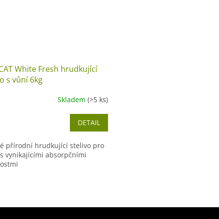
CAT White Fresh hrudkující
vo s vůní 6kg
Skladem
(>5 ks)
DETAIL
 přírodní hrudkující stelivo pro
 s vynikajícími absorpčními
nostmi
O
v
l
á