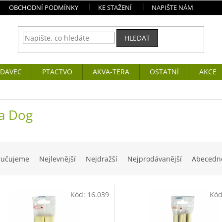
OBCHODNÍ PODMÍNKY
KE STAŽENÍ
NAPIŠTE NÁM
HLEDAT
DAVEC
PTACTVO
AKVA-TERA
OSTATNÍ
AKCE
a Dog
ručujeme
Nejlevnější
Nejdražší
Nejprodávanější
Abecedn
Kód:
16.039
Kó