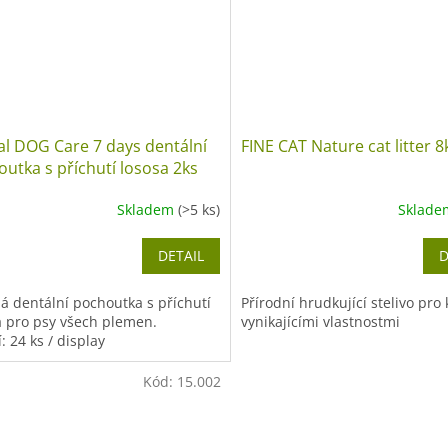
l DOG Care 7 days dentální
FINE CAT Nature cat litter 8
utka s příchutí lososa 2ks
Skladem
(>5 ks)
Sklad
DETAIL
D
á dentální pochoutka s příchutí
Přírodní hrudkující stelivo pro 
a pro psy všech plemen.
vynikajícími vlastnostmi
: 24 ks / display
Kód:
15.002