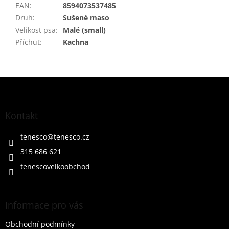
EAN
:
8594073537485
Druh
:
Sušené maso
Velikost psa
:
Malé (small)
Příchuť
:
Kachna
Z
á
p
a
Kontakt
t
í
tenesco
@
tenesco.cz
315 686 621
tenescovelkoobchod
Informace pro vás
Obchodní podmínky