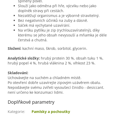
splněný povel.
Slouží jako odměna při hře, výcviku nebo jako
doplněk stravy při cestách.
Nezatěžují organismus a je výborně stravitelný.
Bez negativních účinků na zuby a dásně.
Sáček má vychytané uzavírání.
Na vršku pytlíku je zip (rychlouzavíratelný), díky
kterému se jeho obsah nevysouší a mňamka je déle
čerstvá a chutná.
Složení:
kachní maso, škrob, sorbitol, glycerin.
Analytické složky:
hrubý protein 30 %, obsah tuku 1 %,
hrubý popel 4 %, hrubá vláknina 2 %, vlhkost 23 %.
Skladování:
Uchovávejte na suchém a chladném místě.
Po otevření dobře uzavírejte zipovým uzávěrem obalu.
Nepodávejte svému zvířeti vysoušecí činidlo - desiccant.
není určeno ke konzumaci lidmi.
Doplňkové parametry
Kategorie
:
Pamlsky a pochoutky