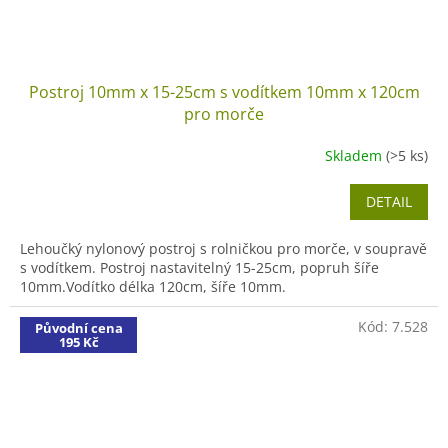
Postroj 10mm x 15-25cm s vodítkem 10mm x 120cm
pro morče
Skladem
(>5 ks)
DETAIL
Lehoučký nylonový postroj s rolničkou pro morče, v soupravě
s vodítkem. Postroj nastavitelný 15-25cm, popruh šíře
10mm.Vodítko délka 120cm, šíře 10mm.
Kód:
7.528
Původní cena
195 Kč