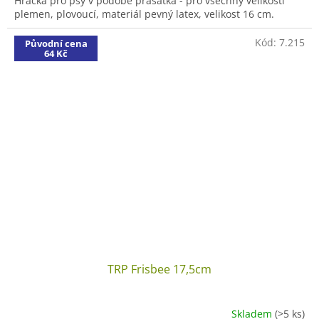
Hračka pro psy v podobě prasátka - pro všechny velikosti
plemen, plovoucí, materiál pevný latex, velikost 16 cm.
Kód:
7.215
Původní cena
64 Kč
TRP Frisbee 17,5cm
Skladem
(>5 ks)