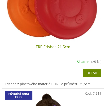
r
o
d
u
k
t
ů
TRP Frisbee 21,5cm
Skladem
(>5 ks)
DETAIL
Frisbee z plastového materiálu TRP o průměru 21,5cm
Kód:
7.519
Původní cena
45 Kč