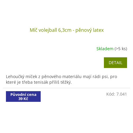
Míč volejball 6,3cm - pěnový latex
Skladem
(>5 ks)
DETAIL
Lehoučký míček z pěnového materiálu mají rádi psi, pro
které je třeba tenisák příliš těžký.
Kód:
7.041
Původní cena
39 Kč