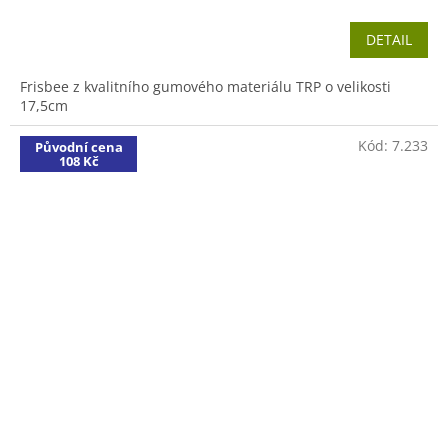
DETAIL
Frisbee z kvalitního gumového materiálu TRP o velikosti
17,5cm
Kód:
7.233
Původní cena
108 Kč