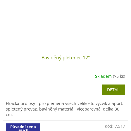
Bavlněný pletenec 12"
Skladem
(>5 ks)
DETAIL
Hračka pro psy - pro plemena všech velikostí, výcvik a aport,
spletený provaz, bavlněný materiál, vícebarevná, délka 30
cm.
Kód:
7.517
Původní cena
45 Kč