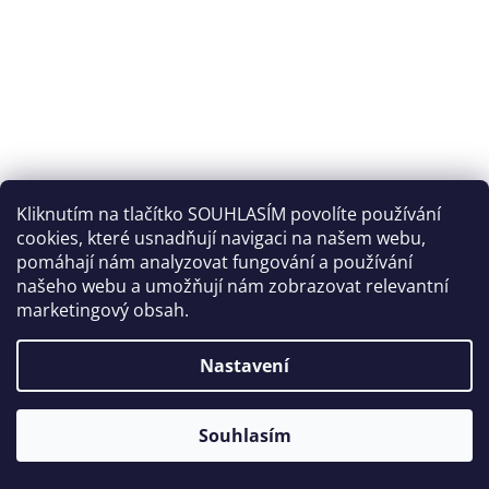
Polostahovák dvouřadý 2mm x 45cm
Kliknutím na tlačítko SOUHLASÍM povolíte používání
cookies, které usnadňují navigaci na našem webu,
pomáhají nám analyzovat fungování a používání
Skladem
(>5 ks)
našeho webu a umožňují nám zobrazovat relevantní
marketingový obsah.
DETAIL
Klasický dvouřadý polostahovák pro práci i běžné nošení
Nastavení
Kód:
7.007
AKCE
Souhlasím