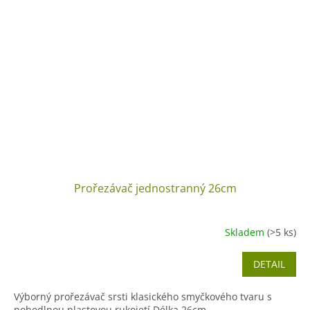
Prořezávač jednostranný 26cm
Skladem
(>5 ks)
DETAIL
Výborný prořezávač srsti klasického smyčkového tvaru s
pohodlnou plastovou rukojetí.Délka 26cm.