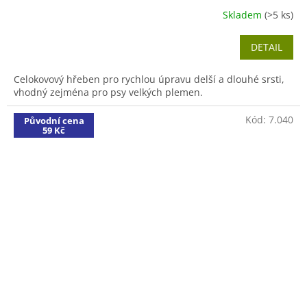
Skladem
(>5 ks)
DETAIL
Celokovový hřeben pro rychlou úpravu delší a dlouhé srsti,
vhodný zejména pro psy velkých plemen.
Kód:
7.040
Původní cena
59 Kč