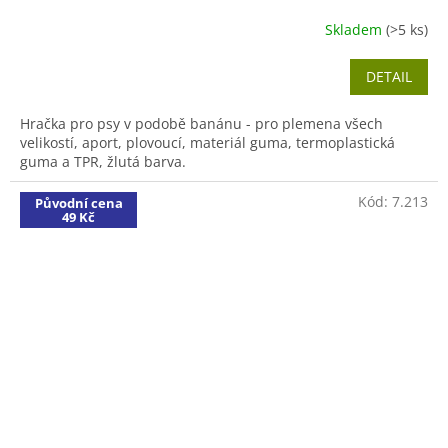
Skladem
(>5 ks)
DETAIL
Hračka pro psy v podobě banánu - pro plemena všech
velikostí, aport, plovoucí, materiál guma, termoplastická
guma a TPR, žlutá barva.
Kód:
7.213
Původní cena
49 Kč