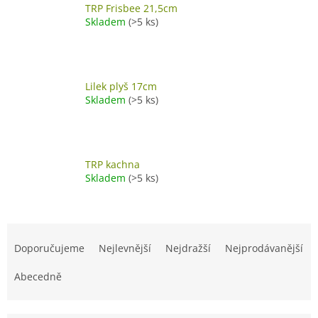
TRP Frisbee 21,5cm
Skladem
(>5 ks)
Lilek plyš 17cm
Skladem
(>5 ks)
TRP kachna
Skladem
(>5 ks)
Ř
a
Doporučujeme
Nejlevnější
Nejdražší
Nejprodávanější
z
e
Abecedně
n
í