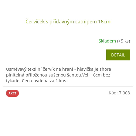
Červíček s přídavným catnipem 16cm
Skladem
(>5 ks)
DETAIL
Usměvavý textilní červík na hraní - hlavička je shora
plnitelná přiloženou sušenou šantou.Vel. 16cm bez
tykadel.Cena uvdena za 1 kus.
Kód:
7.008
AKCE