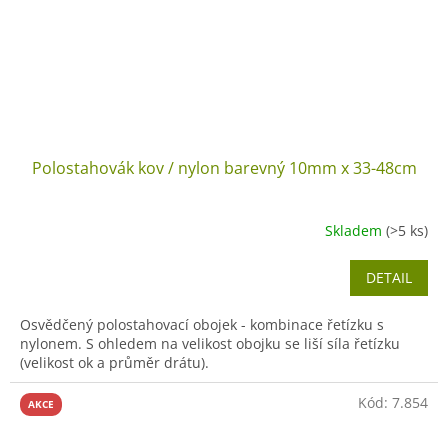
Polostahovák kov / nylon barevný 10mm x 33-48cm
Skladem
(>5 ks)
DETAIL
Osvědčený polostahovací obojek - kombinace řetízku s
nylonem. S ohledem na velikost obojku se liší síla řetízku
(velikost ok a průměr drátu).
Kód:
7.854
AKCE