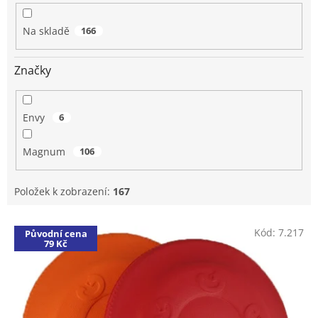
p
r
Na skladě
166
o
d
u
Značky
k
t
ů
Envy
6
Magnum
106
Položek k zobrazení:
167
V
Kód:
7.217
Původní cena
ý
79 Kč
p
i
s
p