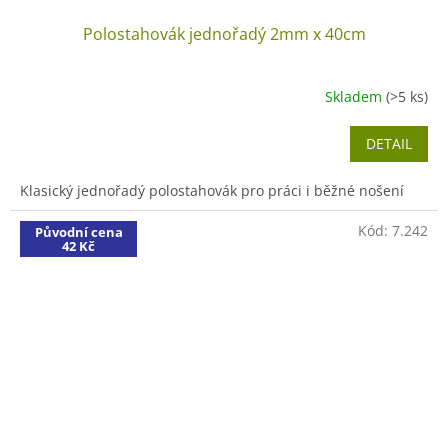
Polostahovák jednořadý 2mm x 40cm
Skladem
(>5 ks)
DETAIL
Klasický jednořadý polostahovák pro práci i běžné nošení
Kód:
7.242
Původní cena
42 Kč