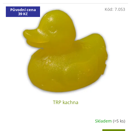
Kód:
7.053
Původní cena
39 Kč
TRP kachna
Skladem
(>5 ks)