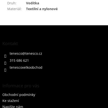
Druh
:
Vodítka
Materiál
:
Textilní a nylonové
Z
á
p
a
Kontakt
t
í
tenesco
@
tenesco.cz
315 686 621
tenescovelkoobchod
Informace pro vás
Obchodní podmínky
Ke stažení
Napište nám