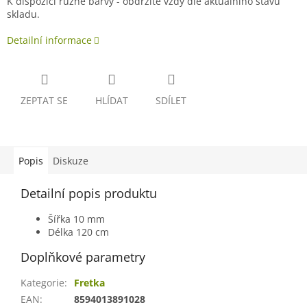
K dispozici různé barvy - obdržíte vždy dle aktuálního stavu
skladu.
Detailní informace
ZEPTAT SE
HLÍDAT
SDÍLET
Popis
Diskuze
Detailní popis produktu
Šířka 10 mm
Délka 120 cm
Doplňkové parametry
Kategorie
:
Fretka
EAN
:
8594013891028