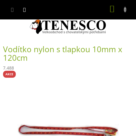
Přejít
NÁKUP
na
obsah
KOŠÍK
Vodítko nylon s tlapkou 10mm x
120cm
7.488
AKCE