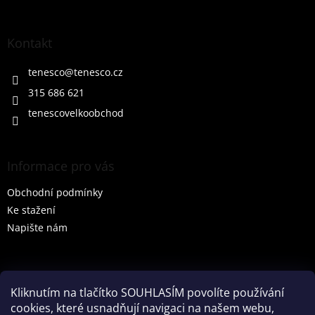
á
p
a
Kontakt
t
í
tenesco
@
tenesco.cz
315 686 621
tenescovelkoobchod
Informace pro vás
Obchodní podmínky
Ke stažení
Napište nám
Vyhledávání
Kliknutím na tlačítko SOUHLASÍM povolíte používání
cookies, které usnadňují navigaci na našem webu,