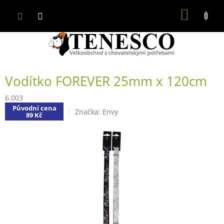
Přejít
NÁKUP
na
obsah
KOŠÍK
Vodítko FOREVER 25mm x 120cm
6.003
Původní cena
Značka:
Envy
89 Kč