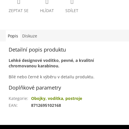
ZEPTAT SE
HLÍDAT
SDÍLET
Popis
Diskuze
Detailní popis produktu
Lehké designové vodítko, pevné, a kvalitní
chromovanou karabinou.
Bílé nebo černé k výběru v detailu produktu.
Doplňkové parametry
Kategorie
:
Obojky, vodítka, postroje
EAN
:
8712695102168
Z