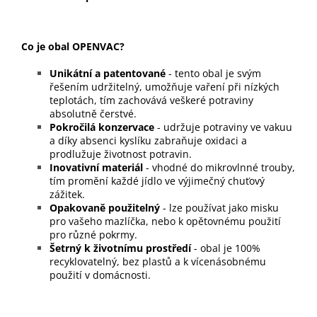
Co je obal OPENVAC?
Unikátní a patentované
- tento obal je svým
řešením udržitelný, umožňuje vaření při nízkých
teplotách, tím zachovává veškeré potraviny
absolutně čerstvé.
Pokročilá konzervace
- udržuje potraviny ve vakuu
a díky absenci kyslíku zabraňuje oxidaci a
prodlužuje životnost potravin.
Inovativní materiál
- vhodné do mikrovlnné trouby,
tím promění každé jídlo ve výjimečný chuťový
zážitek.
Opakovaně použitelný
- lze používat jako misku
pro vašeho mazlíčka, nebo k opětovnému použití
pro různé pokrmy.
Šetrný k životnímu prostředí
- obal je 100%
recyklovatelný, bez plastů a k vícenásobnému
použití v domácnosti.