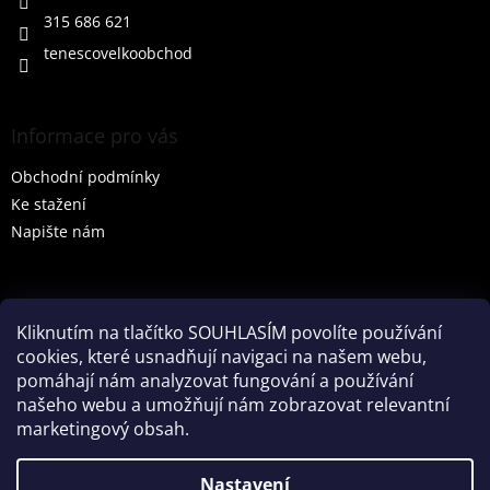
315 686 621
tenescovelkoobchod
Informace pro vás
Obchodní podmínky
Ke stažení
Napište nám
Vyhledávání
Kliknutím na tlačítko SOUHLASÍM povolíte používání
cookies, které usnadňují navigaci na našem webu,
HLEDAT
pomáhají nám analyzovat fungování a používání
našeho webu a umožňují nám zobrazovat relevantní
marketingový obsah.
Vytvořil Shoptet
Nastavení