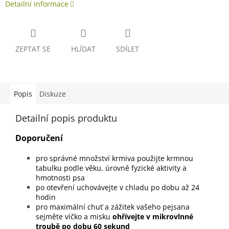
Detailní informace
ZEPTAT SE
HLÍDAT
SDÍLET
Popis
Diskuze
Detailní popis produktu
Doporučení
pro správné množství krmiva použijte krmnou
tabulku podle věku, úrovně fyzické aktivity a
hmotnosti psa
po otevření uchovávejte v chladu po dobu až 24
hodin
pro maximální chuť a zážitek vašeho pejsana
sejměte víčko a misku
ohřívejte v mikrovlnné
troubě po dobu 60 sekund