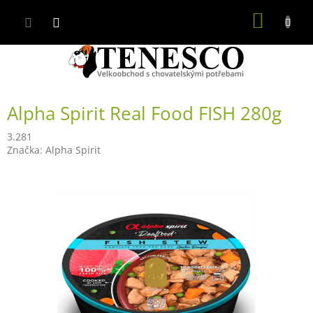
Přejít
NÁKUP
na
obsah
KOŠÍK
Alpha Spirit Real Food FISH 280g
3.281
Značka:
Alpha Spirit