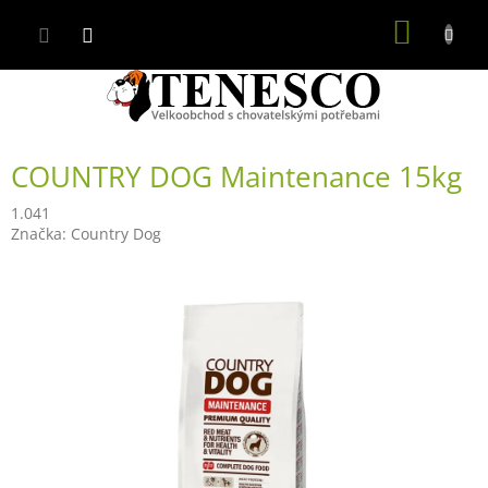
Přejít
NÁKUP
na
obsah
KOŠÍK
COUNTRY DOG Maintenance 15kg
1.041
Značka:
Country Dog