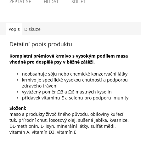
ZEPTAT SE
HLÍDAT
SDÍLET
Popis
Diskuze
Detailní popis produktu
Kompletní prémiové krmivo s vysokým podílem masa
vhodné pro dospělé psy v běžné zátěži.
neobsahuje
sóju nebo chemické
konzervační látky
krmivo je specifické vysokou chutností a podporou
zdravého trávení
vyvážený poměr Ω3 a Ω6 mastných kyselin
přídavek vitaminu E a selenu pro podporu imunity
Složení:
maso a produkty živočišného původu, obiloviny kuřecí
tuk, přírodní chuť, lososový olej, sušená jablka, kvasnice,
DL-methionin, L-lisyn, minerální látky, sulfát mědi,
vitamín A, vitamín D3, vitamín E