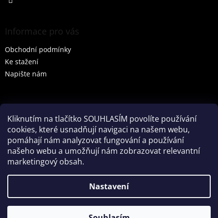
Informace pro vás
Obchodní podmínky
Ke stažení
Napište nám
Vyhledávání
Kliknutím na tlačítko SOUHLASÍM povolíte používání
cookies, které usnadňují navigaci na našem webu,
HLEDAT
pomáhají nám analyzovat fungování a používání
našeho webu a umožňují nám zobrazovat relevantní
marketingový obsah.
Vytvořil Shoptet
Nastavení
Partner: Mega Creative
Souhlasím