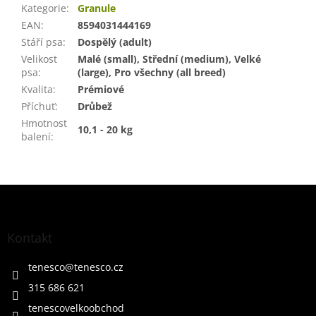
Kategorie
:
Granule
EAN
:
8594031444169
Stáří psa
:
Dospělý (adult)
Velikost
Malé (small), Střední (medium), Velké
psa
:
(large), Pro všechny (all breed)
Kvalita
:
Prémiové
Příchuť
:
Drůbež
Hmotnost
10,1 - 20 kg
balení
:
Z
á
p
a
Kontakt
t
í
tenesco
@
tenesco.cz
315 686 621
tenescovelkoobchod