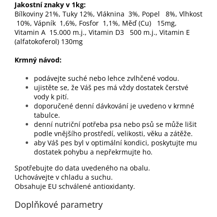
Jakostní znaky v 1kg:
Bílkoviny 21%, Tuky 12%, Vláknina 3%, Popel 8%, Vlhkost
10%, Vápník 1,6%, Fosfor 1,1%, Měď (Cu) 15mg,
Vitamin A 15.000 m.j., Vitamin D3 500 m.j., Vitamin E
(alfatokoferol) 130mg
Krmný návod:
podávejte suché nebo lehce zvlhčené vodou.
ujistěte se, že Váš pes má vždy dostatek čerstvé
vody k pití.
doporučené denní dávkování je uvedeno v krmné
tabulce.
denní nutriční potřeba psa nebo psů se může lišit
podle vnějšího prostředí, velikosti, věku a zátěže.
aby Váš pes byl v optimální kondici, poskytujte mu
dostatek pohybu a nepřekrmujte ho.
Spotřebujte do data uvedeného na obalu.
Uchovávejte v chladu a suchu.
Obsahuje EU schválené antioxidanty.
Doplňkové parametry