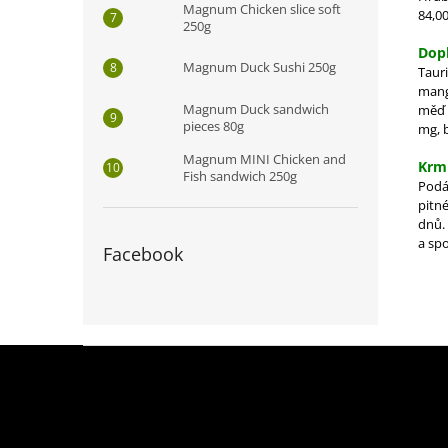
Magnum Chicken slice soft
84,00
250g
Dopl
Magnum Duck Sushi 250g
Tauri
mang
Magnum Duck sandwich
měď 
pieces 80g
mg, b
Magnum MINI Chicken and
Krm
Fish sandwich 250g
Podá
pitn
dnů.
a sp
Facebook
Z
á
p
a
t