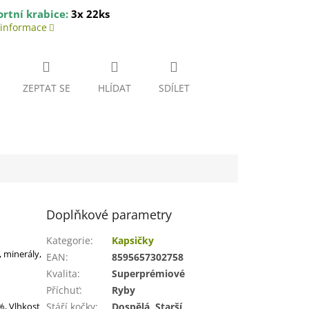
rtní krabice:
3x 22ks
 informace
ZEPTAT SE
HLÍDAT
SDÍLET
Doplňkové parametry
Kategorie
:
Kapsičky
, minerály,
EAN
:
8595657302758
Kvalita
:
Superprémiové
Příchuť
:
Ryby
%, Vlhkost
Stáří kočky
:
Dospělá, Starší