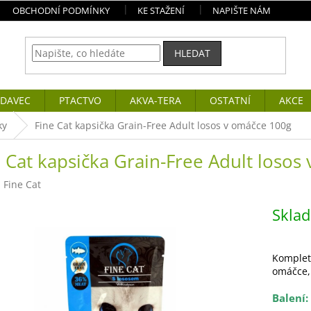
OBCHODNÍ PODMÍNKY
KE STAŽENÍ
NAPIŠTE NÁM
HLEDAT
DAVEC
PTACTVO
AKVA-TERA
OSTATNÍ
AKCE
ky
Fine Cat kapsička Grain-Free Adult losos v omáčce 100g
 Cat kapsička Grain-Free Adult losos
:
Fine Cat
Skla
Kompletn
omáčce, 
Balení: