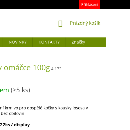
Přihlášení
NÁKUPNÍ
Prázdný košík
KOŠÍK
NOVINKY
KONTAKTY
Značky
 v omáčce 100g
4.172
dem
(>5 ks)
í krmivo pro dospělé kočky s kousky lososa v
bez obilovin.
22ks / display