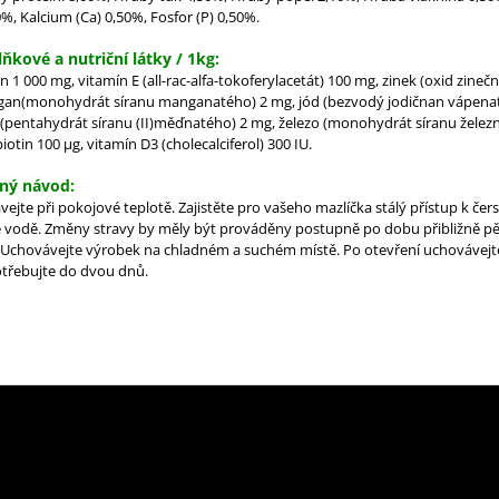
%, Kalcium (Ca) 0,50%, Fosfor (P) 0,50%.
ňkové a nutriční látky / 1kg:
n 1 000 mg, vitamín E (all-rac-alfa-tokoferylacetát) 100 mg, zinek (oxid zineč
an(monohydrát síranu manganatého) 2 mg, jód (bezvodý jodičnan vápenat
(pentahydrát síranu (II)měďnatého) 2 mg, železo (monohydrát síranu želez
iotin 100 μg, vitamín D3 (cholecalciferol) 300 IU.
ný návod:
vejte při pokojové teplotě.
Zajistěte pro vašeho mazlíčka stálý přístup k čers
é vodě.
Změny stravy by měly být prováděny postupně po dobu přibližně pě
Uchovávejte výrobek na chladném a suchém místě.
Po otevření uchovávejte
otřebujte do dvou dnů.