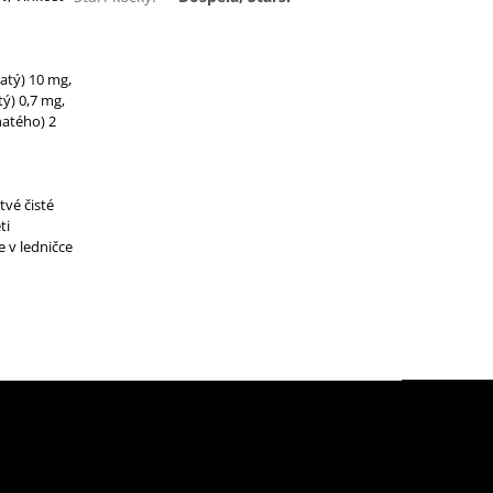
natý) 10 mg,
ý) 0,7 mg,
natého) 2
tvé čisté
ti
 v ledničce