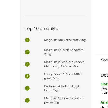
n
e
l
Top 10 produktů
Magnum Duck slice soft 250g
Magnum Chicken Sandwich
250g
Popi
Magnum Jerky tyčka křížová
Chlorophyl 12,5cm 50ks
Leavy Bone 3" 7,5cm MINT
Det
green 50ks
Slož
Profine Cat Indoor Adult
36% 
Lamb 2kg
vedl
Magnum Chicken Sandwich
pieces 80g
Anal
Hrub