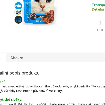
Transpo
Detailní
TISK
s
Diskuze
ailní popis produktu
ení:
maso a vedlejší výrobky živočišného původu,
ryby a rybí deriváty
(4% losos)
ejší výrobky rostlinného původu, různé cukry.
ytické složky:
ý protein: 8,00%, Hrubý tuk 4,50%, Hrubý popel 2,10%, Hrubá vláknina 0,50