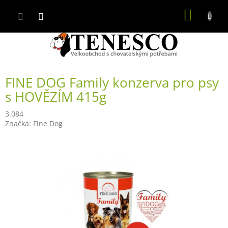
Přejít
NÁKUP
na
obsah
KOŠÍK
FINE DOG Family konzerva pro psy
s HOVĚZÍM 415g
3.084
Značka:
Fine Dog