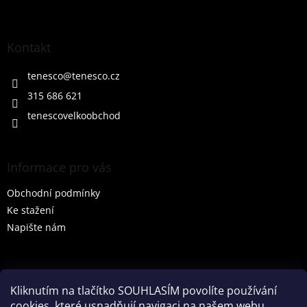
Z
á
p
a
Kontakt
t
í
tenesco
@
tenesco.cz
315 686 621
tenescovelkoobchod
Informace pro vás
Obchodní podmínky
Ke stažení
Napište nám
Vyhledávání
Kliknutím na tlačítko SOUHLASÍM povolíte používání
cookies, které usnadňují navigaci na našem webu,