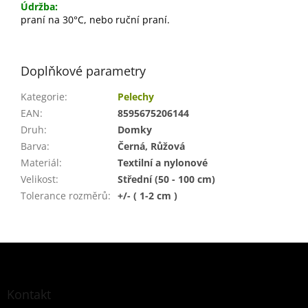
Údržba:
praní na 30°C, nebo ruční praní.
Doplňkové parametry
Kategorie
:
Pelechy
EAN
:
8595675206144
Druh
:
Domky
Barva
:
Černá, Růžová
Materiál
:
Textilní a nylonové
Velikost
:
Střední (50 - 100 cm)
Tolerance rozměrů
:
+/- ( 1-2 cm )
Z
á
p
a
Kontakt