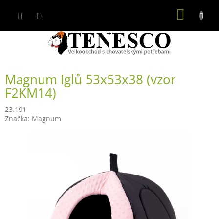
Přejít
NÁKUP
na
obsah
KOŠÍK
Magnum Iglů 53x53x38 (vzor
F2KM14)
23.191
Značka:
Magnum