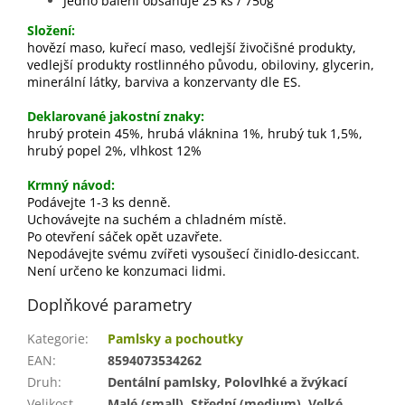
Jedno balení obsahuje 25 ks / 750g
Složení:
hovězí maso, kuřecí maso, vedlejší živočišné produkty,
vedlejší produkty rostlinného původu, obiloviny, glycerin,
minerální látky, barviva a konzervanty dle ES.
Deklarované jakostní znaky:
hrubý protein 45%, hrubá vláknina 1%, hrubý tuk 1,5%,
hrubý popel 2%, vlhkost 12%
Krmný návod:
Podávejte 1-3 ks denně.
Uchovávejte na suchém a chladném místě.
Po otevření sáček opět uzavřete.
Nepodávejte svému zvířeti vysoušecí činidlo-desiccant.
Není určeno ke konzumaci lidmi.
Doplňkové parametry
Kategorie
:
Pamlsky a pochoutky
EAN
:
8594073534262
Druh
:
Dentální pamlsky, Polovlhké a žvýkací
Velikost
Malé (small), Střední (medium), Velké