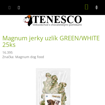
Přejít
NÁKUP
na
obsah
KOŠÍK
Magnum jerky uzlík GREEN/WHITE
25ks
16.395
Značka:
Magnum dog food