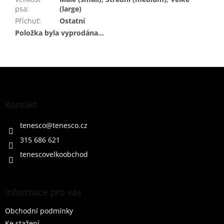
psa
:
(large)
Příchuť
:
Ostatní
Položka byla vyprodána…
Z
á
p
a
Kontakt
t
í
tenesco
@
tenesco.cz
315 686 621
tenescovelkoobchod
Informace pro vás
Obchodní podmínky
Ke stažení