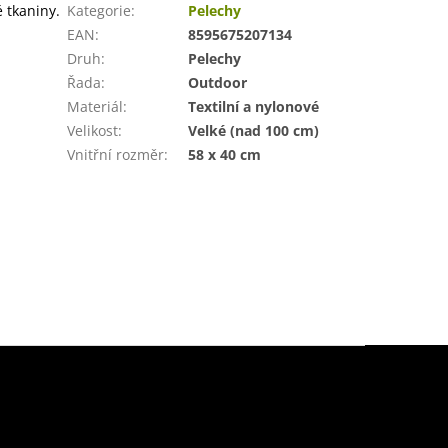
 tkaniny.
Kategorie
:
Pelechy
EAN
:
8595675207134
Druh
:
Pelechy
Řada
:
Outdoor
Materiál
:
Textilní a nylonové
Velikost
:
Velké (nad 100 cm)
Vnitřní rozměr
:
58 x 40 cm