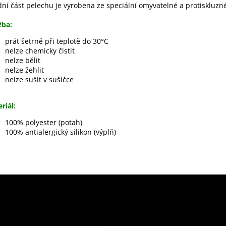
ní část pelechu je vyrobena ze speciální omyvatelné a protiskluzné
žba:
prát šetrně při teplotě do 30°C
nelze chemicky čistit
nelze bělit
nelze žehlit
nelze sušit v sušičce
riál:
100% polyester (potah)
100% antialergický silikon (výplň)