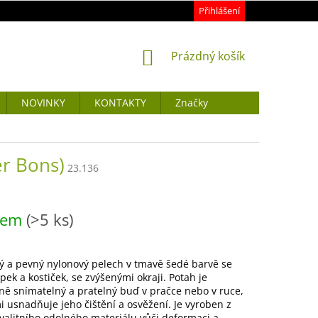
Přihlášení
NÁKUPNÍ
Prázdný košík
KOŠÍK
NOVINKY
KONTAKTY
Značky
r Bons)
23.136
dem
(>5 ks)
ý a pevný nylonový pelech v tmavě šedé barvě se
apek a kostiček, se zvýšenými okraji. Potah je
ě snímatelný a pratelný buď v pračce nebo v ruce,
i usnadňuje jeho čištění a osvěžení. Je vyroben z
valitního odolného materiálu vůči deformaci a