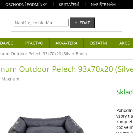
OBCHODNÍ PODMÍNKY
KE STAŽENÍ
NAPIŠTE NÁM
HLEDAT
DAVEC
PTACTVO
AKVA-TERA
OSTATNÍ
AKCE
num Outdoor Pelech 93x70x20 (Silver Bons)
num Outdoor Pelech 93x70x20 (Silve
:
Magnum
Skla
Pohodln
vzory tl
kompletn
což velm
vysoce k