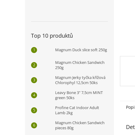
n
e
l
Top 10 produktů
Magnum Duck slice soft 250g
Magnum Chicken Sandwich
250g
Magnum Jerky tyčka křížová
Chlorophyl 12,5cm 50ks
Leavy Bone 3" 7,5cm MINT
green 50ks
Popi
Profine Cat Indoor Adult
Lamb 2kg
Magnum Chicken Sandwich
Det
pieces 80g