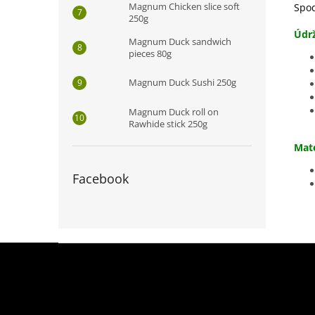
Magnum Chicken slice soft
Spod
250g
Údr
Magnum Duck sandwich
pieces 80g
Magnum Duck Sushi 250g
Magnum Duck roll on
Rawhide stick 250g
Mate
Facebook
Z
á
p
a
t