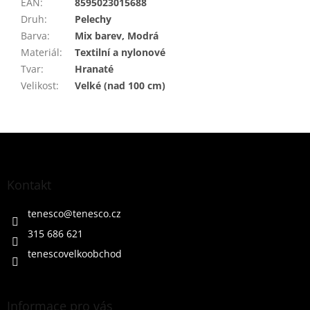
EAN
:
8595023015688
Druh
:
Pelechy
Barva
:
Mix barev, Modrá
Materiál
:
Textilní a nylonové
Tvar
:
Hranaté
Velikost
:
Velké (nad 100 cm)
Z
á
p
a
Kontakt
t
í
tenesco
@
tenesco.cz
315 686 621
tenescovelkoobchod
Informace pro vás