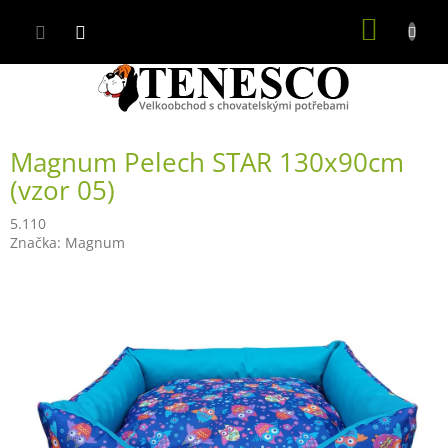
Přejít
NÁKUP
na
obsah
KOŠÍK
Magnum Pelech STAR 130x90cm
(vzor 05)
5.110
Značka:
Magnum