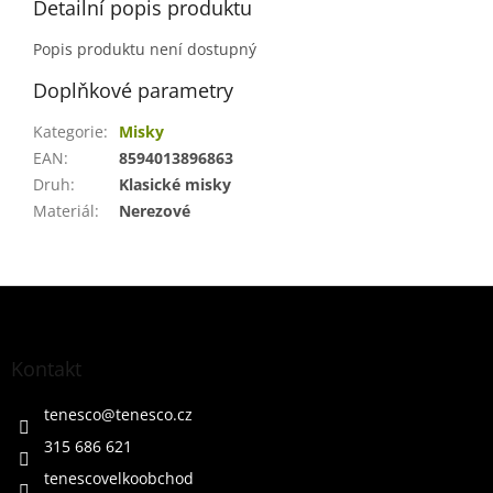
Detailní popis produktu
Popis produktu není dostupný
Doplňkové parametry
Kategorie
:
Misky
EAN
:
8594013896863
Druh
:
Klasické misky
Materiál
:
Nerezové
Z
á
p
a
Kontakt
t
í
tenesco
@
tenesco.cz
315 686 621
tenescovelkoobchod