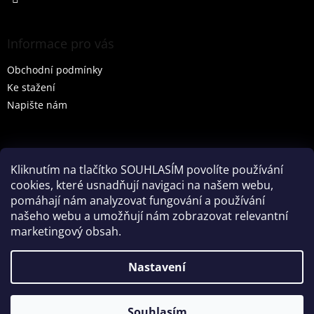
Informace pro vás
Obchodní podmínky
Ke stažení
Napište nám
Vyhledávání
Kliknutím na tlačítko SOUHLASÍM povolíte používání
cookies, které usnadňují navigaci na našem webu,
HLEDAT
pomáhají nám analyzovat fungování a používání
našeho webu a umožňují nám zobrazovat relevantní
marketingový obsah.
Vytvořil Shoptet
Nastavení
Partner: Mega Creative
Souhlasím
Copyright 2026
Tenesco s.r.o.
. Všechna práva vyhrazena.