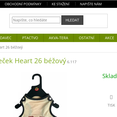
OBCHODNÍ PODMÍNKY
KE STAŽENÍ
NAPIŠTE NÁM
HLEDAT
DAVEC
PTACTVO
AKVA-TERA
OSTATNÍ
AKCE
art 26 béžový
eček Heart 26 béžový
6.117
Skla
TISK