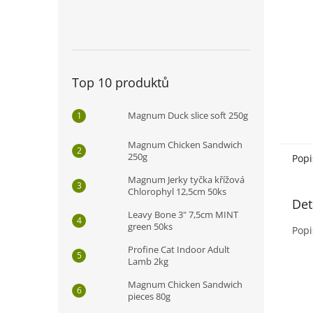
n
e
l
Top 10 produktů
Magnum Duck slice soft 250g
Magnum Chicken Sandwich
250g
Popi
Magnum Jerky tyčka křížová
Chlorophyl 12,5cm 50ks
Det
Leavy Bone 3" 7,5cm MINT
green 50ks
Popi
Profine Cat Indoor Adult
Lamb 2kg
Magnum Chicken Sandwich
pieces 80g