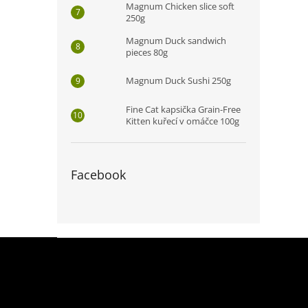
Magnum Chicken slice soft
250g
Magnum Duck sandwich
pieces 80g
Magnum Duck Sushi 250g
Fine Cat kapsička Grain-Free
Kitten kuřecí v omáčce 100g
Facebook
Z
á
p
a
t