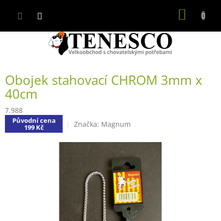
Přejít
NÁKUP
na
obsah
KOŠÍK
Obojek stahovací CHROM 3mm x
40cm
7.988
Původní cena
Značka:
Magnum
199 Kč