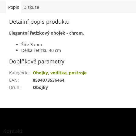
Popis
Diskuze
Detailní popis produktu
Elegantní řetízkový obojek - chrom.
Šíře 3 mm
Délka řetízku 40 cm
Doplňkové parametry
Kategorie
:
Obojky, vodítka, postroje
EAN
:
8594073536464
Druh
:
Obojky
Z
á
p
a
Kontakt