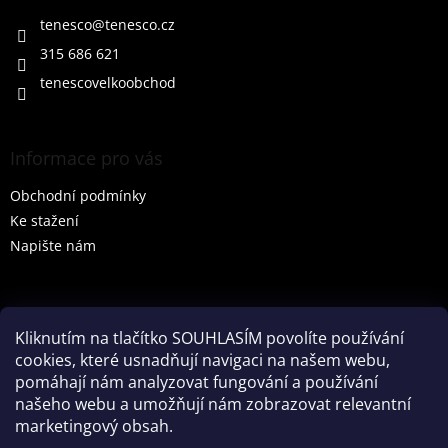
t
í
tenesco
@
tenesco.cz
315 686 621
tenescovelkoobchod
Informace pro vás
Obchodní podmínky
Ke stažení
Napište nám
Vyhledávání
Kliknutím na tlačítko SOUHLASÍM povolíte používání
cookies, které usnadňují navigaci na našem webu,
HLEDAT
pomáhají nám analyzovat fungování a používání
našeho webu a umožňují nám zobrazovat relevantní
marketingový obsah.