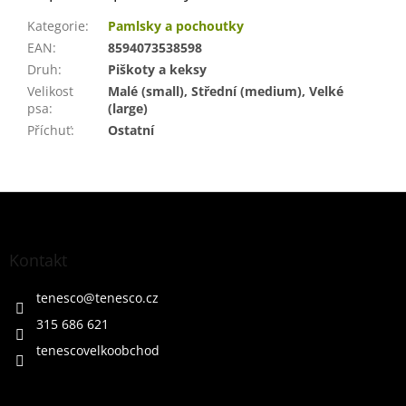
Kategorie
:
Pamlsky a pochoutky
EAN
:
8594073538598
Druh
:
Piškoty a keksy
Velikost
Malé (small), Střední (medium), Velké
psa
:
(large)
Příchuť
:
Ostatní
Z
á
p
a
Kontakt
t
í
tenesco
@
tenesco.cz
315 686 621
tenescovelkoobchod