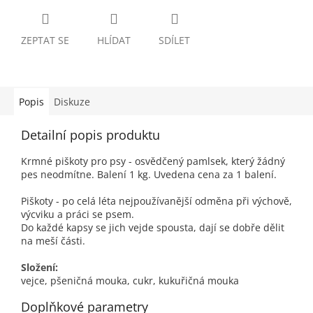
ZEPTAT SE
HLÍDAT
SDÍLET
Popis
Diskuze
Detailní popis produktu
Krmné piškoty pro psy - osvědčený pamlsek, který žádný
pes neodmítne. Balení 1 kg. Uvedena cena za 1 balení.
Piškoty - po celá léta nejpoužívanější odměna při výchově,
výcviku a práci se psem.
Do každé kapsy se jich vejde spousta, dají se dobře dělit
na meší části.
Složení:
vejce, pšeničná mouka, cukr, kukuřičná mouka
Doplňkové parametry