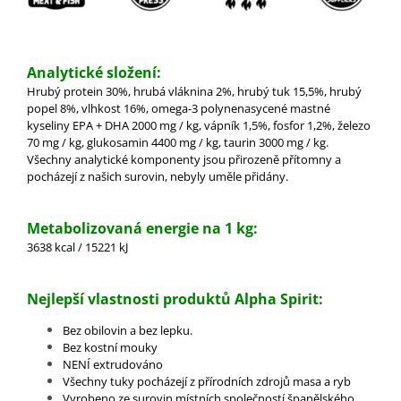
Analytické složení:
Hrubý protein 30%, hrubá vláknina 2%, hrubý tuk 15,5%, hrubý
popel 8%, vlhkost 16%, omega-3 polynenasycené mastné
kyseliny EPA + DHA 2000 mg / kg, vápník 1,5%, fosfor 1,2%, železo
70 mg / kg, glukosamin 4400 mg / kg, taurin 3000 mg / kg.
Všechny analytické komponenty jsou přirozeně přítomny a
pocházejí z našich surovin, nebyly uměle přidány.
Metabolizovaná energie na 1 kg:
3638 kcal / 15221 kJ
Nejlepší vlastnosti produktů Alpha Spirit:
Bez obilovin a bez lepku.
Bez kostní mouky
NENÍ extrudováno
Všechny tuky pocházejí z přírodních zdrojů masa a ryb
Vyrobeno ze surovin místních společností španělského