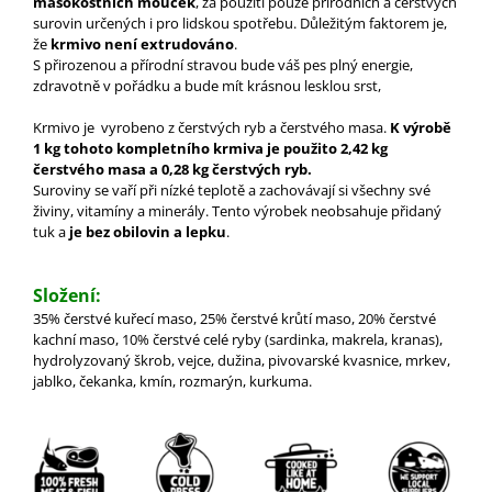
masokostních mouček
, za použití pouze přírodních a čerstvých
surovin určených i pro lidskou spotřebu. Důležitým faktorem je,
že
krmivo není extrudováno
.
S přirozenou a přírodní stravou bude váš pes plný energie,
zdravotně v pořádku a bude mít krásnou lesklou srst,
Krmivo je vyrobeno z čerstvých ryb a čerstvého masa.
K výrobě
1 kg tohoto kompletního krmiva je použito 2,42 kg
čerstvého masa a 0,28 kg čerstvých ryb.
Suroviny se vaří při nízké teplotě a zachovávají si všechny své
živiny, vitamíny a minerály. Tento výrobek neobsahuje přidaný
tuk a
je bez obilovin a lepku
.
Složení:
35% čerstvé kuřecí maso, 25% čerstvé krůtí maso, 20% čerstvé
kachní maso, 10% čerstvé celé ryby (sardinka, makrela, kranas),
hydrolyzovaný škrob, vejce, dužina, pivovarské kvasnice, mrkev,
jablko, čekanka, kmín, rozmarýn, kurkuma.