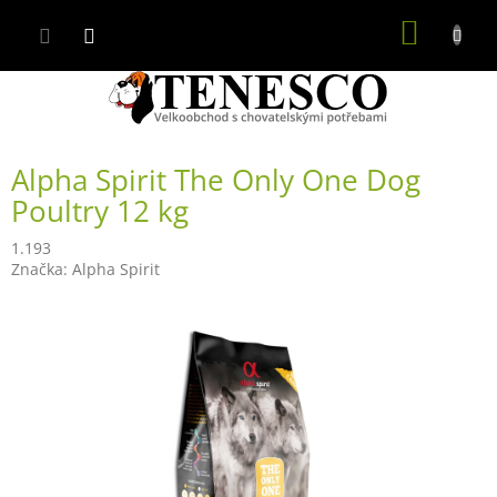
Přejít
NÁKUP
na
obsah
KOŠÍK
Alpha Spirit The Only One Dog
Poultry 12 kg
1.193
Značka:
Alpha Spirit