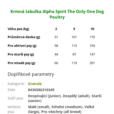
Krmná tabulka Alpha Spirit The Only One Dog
Poultry
Váha psa (kg)
2
5
10
15
Průměrná dávka (g)
51
101
170
230
Pro aktivní psy (g)
58
115
193
262
Pro starší psy (g)
44
87
147
199
Pro mladé psy (g)
60
119
201
272
Doplňkové parametry
Kategorie
:
Granule
EAN
:
8436586310349
Dospívající (junior), Dospělý (adult), Starší
Stáří psa
:
(senior)
Velikost
Malé (small), Střední (medium), Velké
psa
:
(large), Pro všechny (all breed)