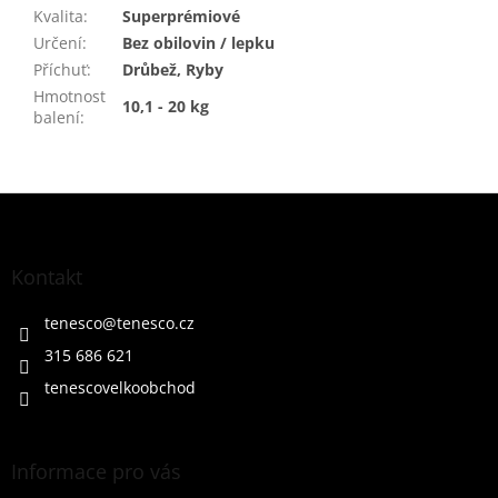
Kvalita
:
Superprémiové
Určení
:
Bez obilovin / lepku
Příchuť
:
Drůbež, Ryby
Hmotnost
10,1 - 20 kg
balení
:
Z
á
p
a
Kontakt
t
í
tenesco
@
tenesco.cz
315 686 621
tenescovelkoobchod
Informace pro vás