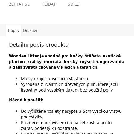
ZEPTAT SE
HLÍDAT
SDÍLET
Popis
Diskuze
Detailní popis produktu
Wooden Litter je vhodná pro kočky, štěňata, exotické
ptactvo, králíky, morčata, křečky, myši, terarijní zvířata
a další zvířata chovaná v klecích a teráriích.
Má vynikající absorpční vlastnosti
Vyrobena z kvalitních dřevěných pilin, které jsou
lisovány pod vysokým tlakem bez použití pojiv
Návod k použití:
Do vyčištěné toalety nasypte 3-5cm vysokou vrstvu
podestýlky.
Po znečištění závislém na na velikosti a počtu
zvířat, podestýlku odstraňte.
Po důkladném vyčištění toalety nasypte novou