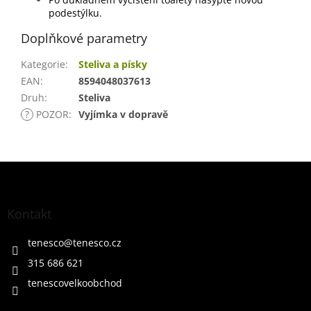
podestýlku.
Doplňkové parametry
Kategorie
:
Steliva a písky
EAN
:
8594048037613
Druh
:
Steliva
?
POZOR
:
Vyjímka v dopravě
Z
á
p
a
Kontakt
t
í
tenesco
@
tenesco.cz
315 686 621
tenescovelkoobchod