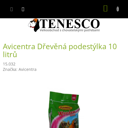
Přejít
NÁKUP
na
obsah
KOŠÍK
Avicentra Dřevěná podestýlka 10
litrů
15.032
Značka:
Avicentra