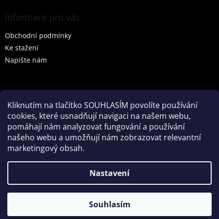
Informace pro vás
Obchodní podmínky
Ke stažení
Napište nám
Vyhledávání
Kliknutím na tlačítko SOUHLASÍM povolíte používání
cookies, které usnadňují navigaci na našem webu,
HLEDAT
pomáhají nám analyzovat fungování a používání
našeho webu a umožňují nám zobrazovat relevantní
marketingový obsah.
Vytvořil Shoptet
Nastavení
Partner: Mega Creative
Souhlasím
Copyright 2026
Tenesco s.r.o.
. Všechna práva vyhrazena.