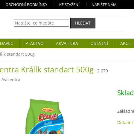
OBCHODNÍ PODMÍNKY
KE STAŽENÍ
NAPIŠTE NÁM
HLEDAT
DAVEC
PTACTVO
AKVA-TERA
OSTATNÍ
AKCE
álík standart 500g
entra Králík standart 500g
12.079
:
Avicentra
Skla
Základní
Detailní