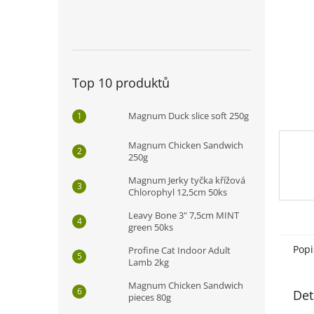
n
e
l
Top 10 produktů
Magnum Duck slice soft 250g
Magnum Chicken Sandwich
250g
Magnum Jerky tyčka křížová
Chlorophyl 12,5cm 50ks
Leavy Bone 3" 7,5cm MINT
green 50ks
Popi
Profine Cat Indoor Adult
Lamb 2kg
Magnum Chicken Sandwich
Det
pieces 80g