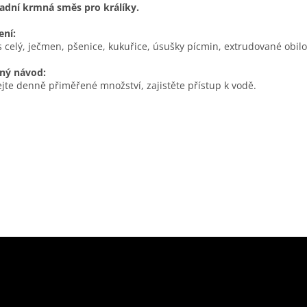
adní krmná směs pro králíky.
ení:
 celý, ječmen, pšenice, kukuřice, úsušky pícmin, extrudované obilo
ný návod
:
jte denně přiměřené množství, zajistěte přístup k vodě.