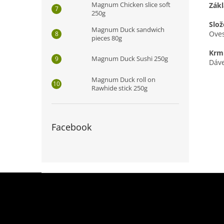
Magnum Chicken slice soft
Zákl
250g
Slož
Magnum Duck sandwich
Oves
pieces 80g
Krm
Magnum Duck Sushi 250g
Dáve
Magnum Duck roll on
Rawhide stick 250g
Facebook
Z
á
p
a
t