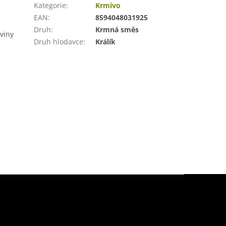
Kategorie
:
Krmivo
EAN
:
8594048031925
Druh
:
Krmná směs
viny
Druh hlodavce
:
Králík