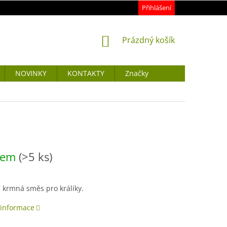
Přihlášení
NÁKUPNÍ
Prázdný košík
KOŠÍK
NOVINKY
KONTAKTY
Značky
dem
(>5 ks)
 krmná směs pro králíky.
 informace