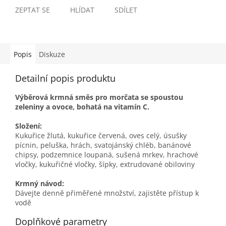
ZEPTAT SE
HLÍDAT
SDÍLET
Popis
Diskuze
Detailní popis produktu
Výběrová krmná směs pro morčata se spoustou
zeleniny a ovoce, bohatá na vitamín C.
Složení:
Kukuřice žlutá, kukuřice červená, oves celý, úsušky
pícnin, peluška, hrách, svatojánský chléb, banánové
chipsy, podzemnice loupaná, sušená mrkev, hrachové
vločky, kukuřičné vločky, šípky, extrudované obiloviny
Krmný návod
:
Dávejte denně přiměřené množství, zajistěte přístup k
vodě
Doplňkové parametry