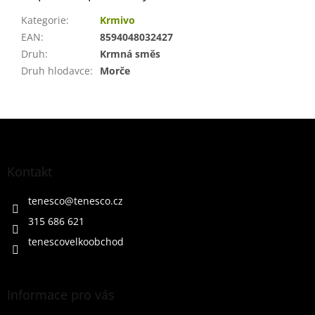
Kategorie
:
Krmivo
EAN
:
8594048032427
Druh
:
Krmná směs
Druh hlodavce
:
Morče
Z
á
p
a
Kontakt
t
í
tenesco
@
tenesco.cz
315 686 621
tenescovelkoobchod
Informace pro vás