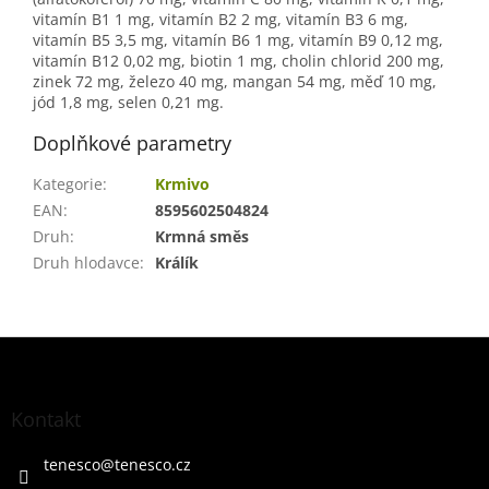
vitamín B1 1 mg, vitamín B2 2 mg, vitamín B3 6 mg,
vitamín B5 3,5 mg, vitamín B6 1 mg, vitamín B9 0,12 mg,
vitamín B12 0,02 mg, biotin 1 mg, cholin chlorid 200 mg,
zinek 72 mg, železo 40 mg, mangan 54 mg, měď 10 mg,
jód 1,8 mg, selen 0,21 mg.
Doplňkové parametry
Kategorie
:
Krmivo
EAN
:
8595602504824
Druh
:
Krmná směs
Druh hlodavce
:
Králík
Z
á
p
a
Kontakt
t
í
tenesco
@
tenesco.cz