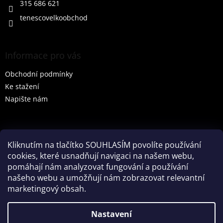
315 686 621
tenescovelkoobchod
Informace pro vás
Obchodní podmínky
Ke stažení
Napište nám
Vyhledávání
Kliknutím na tlačítko SOUHLASÍM povolíte používání
cookies, které usnadňují navigaci na našem webu,
HLEDAT
pomáhají nám analyzovat fungování a používání
našeho webu a umožňují nám zobrazovat relevantní
marketingový obsah.
Vytvořil Shoptet
Nastavení
Partner: Mega Creative