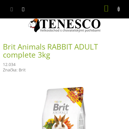
Přejít
NÁKUP
na
obsah
KOŠÍK
Brit Animals RABBIT ADULT
complete 3kg
12.034
Značka:
Brit