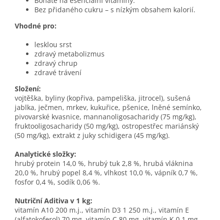
Bohaté na esenciální vitamíny.
Bez přidaného cukru – s nízkým obsahem kalorií.
Vhodné pro:
lesklou srst
zdravý metabolizmus
zdravý chrup
zdravé trávení
Složení:
vojtěška, byliny (kopřiva, pampeliška, jitrocel), sušená
jablka, ječmen, mrkev, kukuřice, pšenice, lněné semínko,
pivovarské kvasnice, mannanoligosacharidy (75 mg/kg),
fruktooligosacharidy (50 mg/kg), ostropestřec mariánský
(50 mg/kg), extrakt z juky schidigera (45 mg/kg).
Analytické složky:
hrubý protein 14,0 %, hrubý tuk 2,8 %, hrubá vláknina
20,0 %, hrubý popel 8,4 %, vlhkost 10,0 %, vápník 0,7 %,
fosfor 0,4 %, sodík 0,06 %.
Nutriční Aditiva v 1 kg:
vitamín A10 200 m.j., vitamín D3 1 250 m.j., vitamín E
(alfatokoferol) 70 mg, vitamín C 80 mg, vitamín K 0,1 mg,