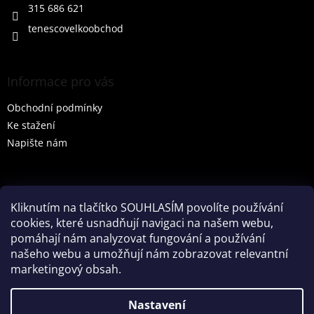
315 686 621
tenescovelkoobchod
Informace pro vás
Obchodní podmínky
Ke stažení
Napište nám
Vyhledávání
Kliknutím na tlačítko SOUHLASÍM povolíte používání
cookies, které usnadňují navigaci na našem webu,
HLEDAT
pomáhají nám analyzovat fungování a používání
našeho webu a umožňují nám zobrazovat relevantní
marketingový obsah.
Vytvořil Shoptet
Nastavení
Partner: Mega Creative