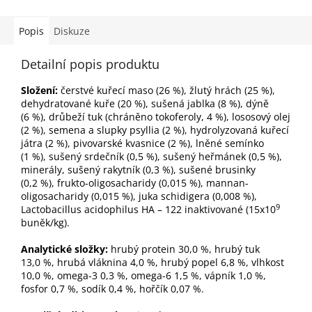
Popis
Diskuze
Detailní popis produktu
Složení:
čerstvé kuřecí maso (26 %), žlutý hrách (25 %),
dehydratované kuře (20 %), sušená jablka (8 %), dýně
(6 %), drůbeží tuk (chráněno tokoferoly, 4 %), lososový olej
(2 %), semena a slupky psyllia (2 %), hydrolyzovaná kuřecí
játra (2 %), pivovarské kvasnice (2 %), lněné semínko
(1 %), sušený srdečník (0,5 %), sušený heřmánek (0,5 %),
minerály, sušený rakytník (0,3 %), sušené brusinky
(0,2 %), frukto-oligosacharidy (0,015 %), mannan-
oligosacharidy (0,015 %), juka schidigera (0,008 %),
9
Lactobacillus acidophilus HA – 122 inaktivované (15x10
buněk/kg).
Analytické složky:
hrubý protein 30,0 %, hrubý tuk
13,0 %, hrubá vláknina 4,0 %, hrubý popel 6,8 %, vlhkost
10,0 %, omega-3 0,3 %, omega-6 1,5 %, vápník 1,0 %,
fosfor 0,7 %, sodík 0,4 %, hořčík 0,07 %.