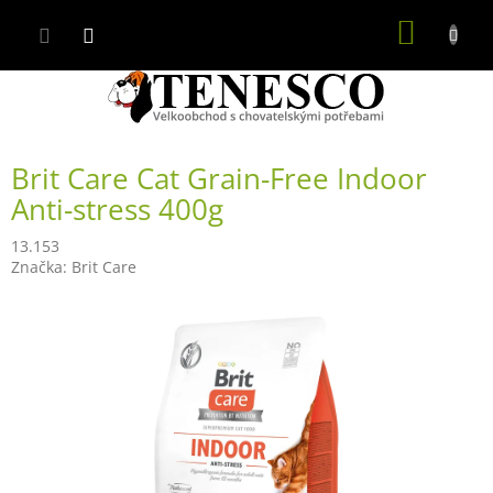
Přejít
NÁKUP
na
obsah
KOŠÍK
Brit Care Cat Grain-Free Indoor
Anti-stress 400g
13.153
Značka:
Brit Care