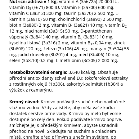
Nutriční aditiva v 1 kg:
vitamín A (3a672a) 20 000 IU,
vitamín D
(E671) 800 IU, vitamín E (3a700) 600 mg,
3
vitamín C (3a312) 300 mg, taurin (3a370) 2 500 mg, L-
karnitin (3a910) 50 mg, cholinchlorid (3a890) 2 500 mg,
biotin (3a880) 2 mg, vitamín B
(3a821) 10 mg, vitamín B
1
2
12 mg, niacinamid (3a315) 50 mg, D-pantothenan
vápenatý (3a841) 40 mg, vitamín B
(3a831) 10 mg,
6
kyselina listová (3a316) 2 mg, vitamín B
0,04 mg, zinek
12
(3b606) 120 mg, železo (3b106) 45 mg, mangan (3b504) 55
mg, jodid draselný (3b201) 4 mg, měď (3b406) 10 mg,
selen (3b8.10) 0,2 mg, L-methionin (3c305) 2 000 mg.
Metabolizovatelná energie:
3,640 kcal/kg. Obsahuje
přírodní antioxidanty schválené EU: tokoferolové extrakty
z rostlinných olejů (1b306), askorbyl-palmitát (1b304) a
výtažek z rozmarýnu.
Krmný návod:
Krmivo podávejte suché nebo navlhčené
vlažnou vodou. Vždy zajistěte, aby měla vaše kočka
dostatek čerstvé pitné vody. Krmivo by mělo být volně
dostupné po celý den. Pokud podáváte krmivo poprvé,
smíchejte jej s předešlým krmivem, abyste usnadnili
přechod na nové. Skladujte na suchém a chladném
místě, chraňte před přímým slunečním světlem, po