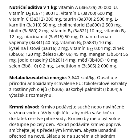
Nutriční aditiva v 1 kg:
vitamín A (3a672a) 20 000 IU,
vitamín D
(E671) 800 IU, vitamín E (3a700) 600 mg,
3
vitamín C (3a312) 300 mg, taurin (3a370) 2 500 mg, L-
karnitin (3a910) 50 mg, cholinchlorid (3a890) 2 500 mg,
biotin (3a880) 2 mg, vitamín B
(3a821) 10 mg, vitamín B
1
2
12 mg, niacinamid (3a315) 50 mg, D-pantothenan
vápenatý (3a841) 40 mg, vitamín B
(3a831) 10 mg,
6
kyselina listová (3a316) 2 mg, vitamín B
0,04 mg, zinek
12
(3b606) 120 mg, železo (3b106) 45 mg, mangan (3b504) 55
mg, jodid draselný (3b201) 4 mg, měď (3b406) 10 mg,
selen (3b8.10) 0,2 mg, L-methionin (3c305) 2 000 mg.
Metabolizovatelná energie:
3,640 kcal/kg. Obsahuje
přírodní antioxidanty schválené EU: tokoferolové extrakty
z rostlinných olejů (1b306), askorbyl-palmitát (1b304) a
výtažek z rozmarýnu.
Krmný návod:
Krmivo podávejte suché nebo navlhčené
vlažnou vodou. Vždy zajistěte, aby měla vaše kočka
dostatek čerstvé pitné vody. Krmivo by mělo být volně
dostupné po celý den. Pokud podáváte krmivo poprvé,
smíchejte jej s předešlým krmivem, abyste usnadnili
přechod na nové. Skladujte na suchém a chladném