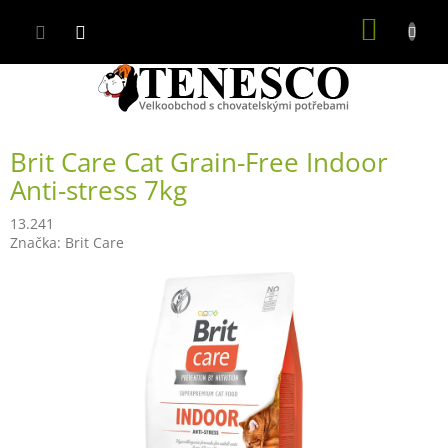
Přejít
NÁKUP
na
obsah
KOŠÍK
Brit Care Cat Grain-Free Indoor
Anti-stress 7kg
13.241
Značka:
Brit Care