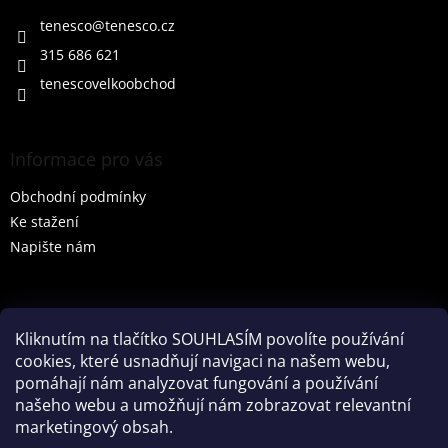
t
í
tenesco
@
tenesco.cz
315 686 621
tenescovelkoobchod
Informace pro vás
Obchodní podmínky
Ke stažení
Napište nám
Vyhledávání
Kliknutím na tlačítko SOUHLASÍM povolíte používání
cookies, které usnadňují navigaci na našem webu,
HLEDAT
pomáhají nám analyzovat fungování a používání
našeho webu a umožňují nám zobrazovat relevantní
marketingový obsah.