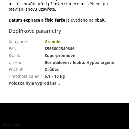
místě, chraňte před přímým slunečním světlem, po
otevření znovu uzavřete.
Datum expirace a číslo šarže
je uvedeno na obalu.
Doplňkové parametry
Kategorie
:
Granule
EAN
:
8595602540846
Kvalita
:
Superprémiové
Určení
:
Bez obilovin / lepku, Hypoalergenní
Příchuť
:
Drůbež
Hmotnost balení
:
5,1 - 10 kg
Položka byla vyprodána…
Z
á
p
a
Kontakt