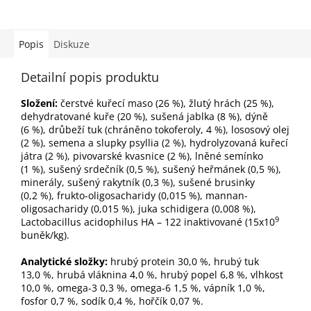
Popis
Diskuze
Detailní popis produktu
Složení:
čerstvé kuřecí maso (26 %), žlutý hrách (25 %),
dehydratované kuře (20 %), sušená jablka (8 %), dýně
(6 %), drůbeží tuk (chráněno tokoferoly, 4 %), lososový olej
(2 %), semena a slupky psyllia (2 %), hydrolyzovaná kuřecí
játra (2 %), pivovarské kvasnice (2 %), lněné semínko
(1 %), sušený srdečník (0,5 %), sušený heřmánek (0,5 %),
minerály, sušený rakytník (0,3 %), sušené brusinky
(0,2 %), frukto-oligosacharidy (0,015 %), mannan-
oligosacharidy (0,015 %), juka schidigera (0,008 %),
9
Lactobacillus acidophilus HA – 122 inaktivované (15x10
buněk/kg).
Analytické složky:
hrubý protein 30,0 %, hrubý tuk
13,0 %, hrubá vláknina 4,0 %, hrubý popel 6,8 %, vlhkost
10,0 %, omega-3 0,3 %, omega-6 1,5 %, vápník 1,0 %,
fosfor 0,7 %, sodík 0,4 %, hořčík 0,07 %.