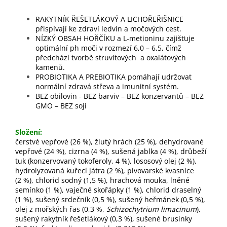
RAKYTNÍK ŘEŠETLÁKOVÝ A LICHOŘEŘIŠNICE
přispívají ke zdraví ledvin a močových cest.
NÍZKÝ OBSAH HOŘČÍKU a L-metioninu zajišťuje
optimální ph moči v rozmezí 6,0 – 6,5, čímž
předchází tvorbě struvitových a oxalátových
kamenů.
PROBIOTIKA A PREBIOTIKA pomáhají udržovat
normální zdravá střeva a imunitní systém.
BEZ obilovin - BEZ barviv – BEZ konzervantů – BEZ
GMO – BEZ soji
Složení:
čerstvé vepřové (26 %), žlutý hrách (25 %), dehydrované
vepřové (24 %), cizrna (4 %), sušená jablka (4 %), drůbeží
tuk (konzervovaný tokoferoly, 4 %), lososový olej (2 %),
hydrolyzovaná kuřecí játra (2 %), pivovarské kvasnice
(2 %), chlorid sodný (1,5 %), hrachová mouka, lněné
semínko (1 %), vaječné skořápky (1 %), chlorid draselný
(1 %), sušený srdečník (0,5 %), sušený heřmánek (0,5 %),
olej z mořských řas (0,3 %,
Schizochytrium limacinum
),
sušený rakytník řešetlákový (0,3 %), sušené brusinky