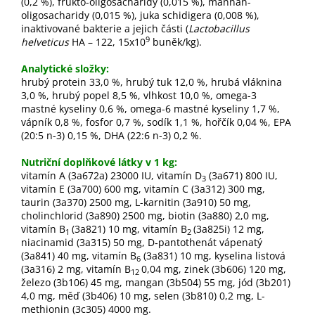
(0,2 %), frukto-oligosacharidy (0,015 %), mannan-
oligosacharidy (0,015 %), juka schidigera (0,008 %),
inaktivované bakterie a jejich části (
Lactobacillus
9
helveticus
HA – 122, 15x10
buněk/kg).
Analytické složky:
hrubý protein 33,0 %, hrubý tuk 12,0 %, hrubá vláknina
3,0 %, hrubý popel 8,5 %, vlhkost 10,0 %, omega-3
mastné kyseliny 0,6 %, omega-6 mastné kyseliny 1,7 %,
vápník 0,8 %, fosfor 0,7 %, sodík 1,1 %, hořčík 0,04 %, EPA
(20:5 n-3) 0,15 %, DHA (22:6 n-3) 0,2 %.
Nutriční doplňkové látky v 1 kg:
vitamín A (3a672a) 23000 IU, vitamín D
(3a671) 800 IU,
3
vitamín E (3a700) 600 mg, vitamín C (3a312) 300 mg,
taurin (3a370) 2500 mg, L-karnitin (3a910) 50 mg,
cholinchlorid (3a890) 2500 mg, biotin (3a880) 2,0 mg,
vitamín B
(3a821) 10 mg, vitamín B
(3a825i) 12 mg,
1
2
niacinamid (3a315) 50 mg, D‑pantothenát vápenatý
(3a841) 40 mg, vitamín B
(3a831) 10 mg, kyselina listová
6
(3a316) 2 mg, vitamín B
0,04 mg, zinek (3b606) 120 mg,
12
železo (3b106) 45 mg, mangan (3b504) 55 mg, jód (3b201)
4,0 mg, měď (3b406) 10 mg, selen (3b810) 0,2 mg, L-
methionin (3c305) 4000 mg.