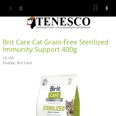
Přejít
NÁKUP
na
obsah
KOŠÍK
Brit Care Cat Grain-Free Sterilized
Immunity Support 400g
13.105
Značka:
Brit Care