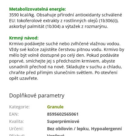
Metabolizovatelná energie:
3590 kcal/kg. Obsahuje přírodní antioxidanty schválené
EU: tokoferolové extrakty z rostlinných olejů (1b306(i)),
askorbyl palmitát (1b304) a výtažek z rozmarýnu.
Krmný návod:
Krmivo podávejte suché nebo zvlhčené vlažnou vodou.
Vždy své kočce zajistěte čerstvou pitnou vodu. Krmivo by
mělo být volně dostupné po celý den. Pokud podáváte
poprvé, smíchejte jej s předchozím krmivem, abyste
usnadnili přechod na nové. Skladujte v suchu a chladu,
chraňte před přímým slunečním světlem. Po otevření
opět uzavřete.
Doplňkové parametry
Kategorie
:
Granule
EAN
:
8595602565061
Kvalita
:
Superprémiové
Určení
:
Bez obilovin / lepku, Hypoalergenní
Příchuť
:
Vepřové