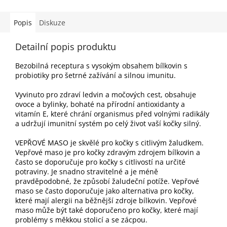
Popis
Diskuze
Detailní popis produktu
Bezobilná receptura s vysokým obsahem bílkovin s
probiotiky pro šetrné zažívání a silnou imunitu.
Vyvinuto pro zdraví ledvin a močových cest, obsahuje
ovoce a bylinky, bohaté na přírodní antioxidanty a
vitamín E, které chrání organismus před volnými radikály
a udržují imunitní systém po celý život vaší kočky silný.
VEPŘOVÉ MASO je skvělé pro kočky s citlivým žaludkem.
Vepřové maso je pro kočky zdravým zdrojem bílkovin a
často se doporučuje pro kočky s citlivostí na určité
potraviny. Je snadno stravitelné a je méně
pravděpodobné, že způsobí žaludeční potíže. Vepřové
maso se často doporučuje jako alternativa pro kočky,
které mají alergii na běžnější zdroje bílkovin. Vepřové
maso může být také doporučeno pro kočky, které mají
problémy s měkkou stolicí a se zácpou.