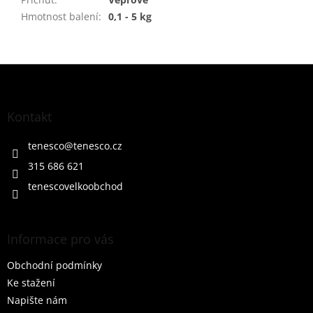
Hmotnost balení
:
0,1 - 5 kg
Z
á
p
a
Kontakt
t
í
tenesco
@
tenesco.cz
315 686 621
tenescovelkoobchod
Informace pro vás
Obchodní podmínky
Ke stažení
Napište nám