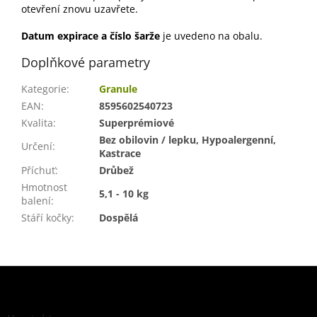
otevření znovu uzavřete.
Datum expirace a číslo šarže
je uvedeno na obalu.
Doplňkové parametry
Kategorie
:
Granule
EAN
:
8595602540723
Kvalita
:
Superprémiové
Bez obilovin / lepku, Hypoalergenní,
Určení
:
Kastrace
Příchuť
:
Drůbež
Hmotnost
5,1 - 10 kg
balení
:
Stáří kočky
:
Dospělá
Z
á
p