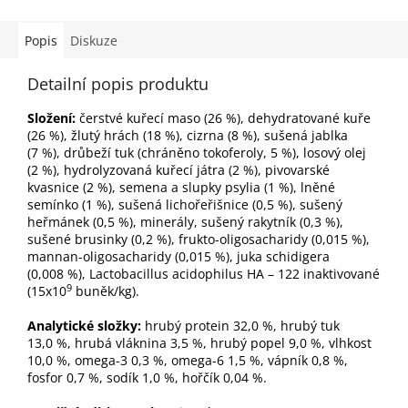
Popis
Diskuze
Detailní popis produktu
Složení:
čerstvé kuřecí maso (26 %), dehydratované kuře
(26 %), žlutý hrách (18 %), cizrna (8 %), sušená jablka
(7 %), drůbeží tuk (chráněno tokoferoly, 5 %), losový olej
(2 %), hydrolyzovaná kuřecí játra (2 %), pivovarské
kvasnice (2 %), semena a slupky psylia (1 %), lněné
semínko (1 %), sušená lichořeřišnice (0,5 %), sušený
heřmánek (0,5 %), minerály, sušený rakytník (0,3 %),
sušené brusinky (0,2 %), frukto-oligosacharidy (0,015 %),
mannan-oligosacharidy (0,015 %), juka schidigera
(0,008 %), Lactobacillus acidophilus HA – 122 inaktivované
9
(15x10
buněk/kg).
Analytické složky:
hrubý protein 32,0 %, hrubý tuk
13,0 %, hrubá vláknina 3,5 %, hrubý popel 9,0 %, vlhkost
10,0 %, omega-3 0,3 %, omega-6 1,5 %, vápník 0,8 %,
fosfor 0,7 %, sodík 1,0 %, hořčík 0,04 %.