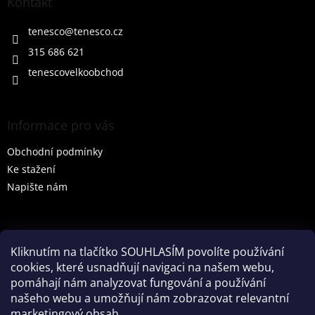
a
Kontakt
t
í
tenesco
@
tenesco.cz
315 686 621
tenescovelkoobchod
Informace pro vás
Obchodní podmínky
Ke stažení
Napište nám
Vyhledávání
Kliknutím na tlačítko SOUHLASÍM povolíte používání
cookies, které usnadňují navigaci na našem webu,
HLEDAT
pomáhají nám analyzovat fungování a používání
našeho webu a umožňují nám zobrazovat relevantní
marketingový obsah.