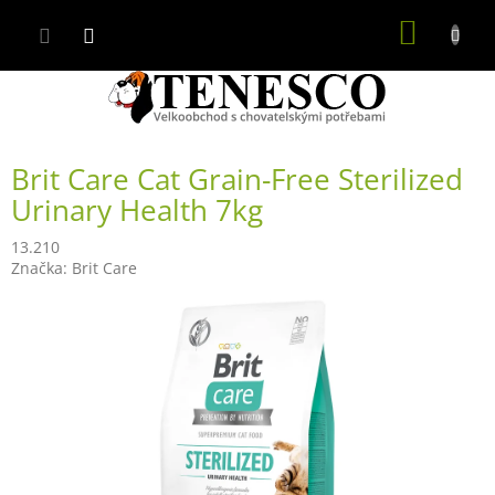
Přejít
NÁKUP
na
obsah
KOŠÍK
Brit Care Cat Grain-Free Sterilized
Urinary Health 7kg
13.210
Značka:
Brit Care