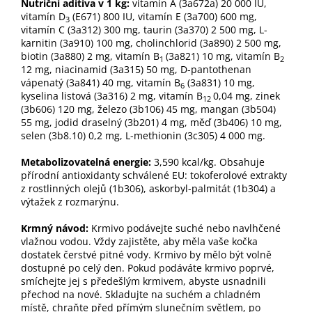
Nutriční aditiva v 1 kg:
vitamín A (3a672a) 20 000 IU,
vitamín D
(E671) 800 IU, vitamín E (3a700) 600 mg,
3
vitamín C (3a312) 300 mg, taurin (3a370) 2 500 mg, L-
karnitin (3a910) 100 mg, cholinchlorid (3a890) 2 500 mg,
biotin (3a880) 2 mg, vitamín B
(3a821) 10 mg, vitamín B
1
2
12 mg, niacinamid (3a315) 50 mg, D-pantothenan
vápenatý (3a841) 40 mg, vitamín B
(3a831) 10 mg,
6
kyselina listová (3a316) 2 mg, vitamín B
0,04 mg, zinek
12
(3b606) 120 mg, železo (3b106) 45 mg, mangan (3b504)
55 mg, jodid draselný (3b201) 4 mg, měď (3b406) 10 mg,
selen (3b8.10) 0,2 mg, L-methionin (3c305) 4 000 mg.
Metabolizovatelná energie:
3,590 kcal/kg. Obsahuje
přírodní antioxidanty schválené EU: tokoferolové extrakty
z rostlinných olejů (1b306), askorbyl-palmitát (1b304) a
výtažek z rozmarýnu.
Krmný návod:
Krmivo podávejte suché nebo navlhčené
vlažnou vodou. Vždy zajistěte, aby měla vaše kočka
dostatek čerstvé pitné vody. Krmivo by mělo být volně
dostupné po celý den. Pokud podáváte krmivo poprvé,
smíchejte jej s předešlým krmivem, abyste usnadnili
přechod na nové. Skladujte na suchém a chladném
místě, chraňte před přímým slunečním světlem, po