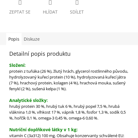
ZEPTAT SE
HLÍDAT
SDÍLET
Popis
Diskuze
Detailní popis produktu
Složení:
protein z tuňáka (26 %), žlutý hrách, glycerol rostlinného původu,
hydrolyzovaný kuřecí protein (10 %), hydrolyzovaná kuřecí játra
(7 %), hrachový protein, kolagen (4 %), hrachová mouka, sušený
fenykl (2 %), sušená kelpa (1 %).
Analytické složky:
hrubý protein 30 %, hrubý tuk 6 %, hrubý popel 7,5 %, hrubá
vláknina 1,0 %, vlhkost 17 %, vápník 1,8 %, fosfor 1,3 %, sodík 0,5
%, hořčík 0,1 %, omega-3 0,45 %, omega-6 0,60 %.
Nutriční doplňkové látky v 1 kg:
vitamín C (3a312) 100 mg. Obsahuje konzervanty schválené EU: