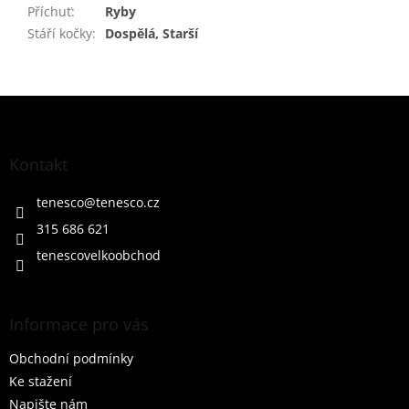
Příchuť
:
Ryby
Stáří kočky
:
Dospělá, Starší
Z
á
p
a
Kontakt
t
í
tenesco
@
tenesco.cz
315 686 621
tenescovelkoobchod
Informace pro vás
Obchodní podmínky
Ke stažení
Napište nám