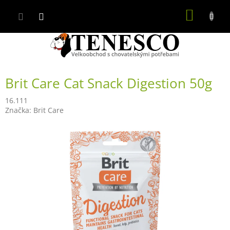
Přejít
NÁKUP
na
obsah
KOŠÍK
Brit Care Cat Snack Digestion 50g
16.111
Značka:
Brit Care