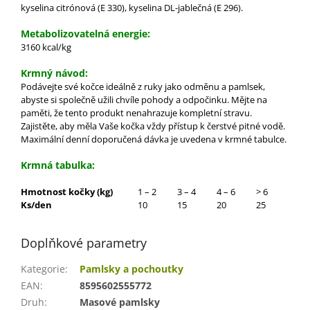
kyselina citrónová (E 330), kyselina DL-jablečná (E 296).
Metabolizovatelná energie:
3160 kcal/kg
Krmný návod:
Podávejte své kočce ideálně z ruky jako odměnu a pamlsek,
abyste si společně užili chvíle pohody a odpočinku. Mějte na
paměti, že tento produkt nenahrazuje kompletní stravu.
Zajistěte, aby měla Vaše kočka vždy přístup k čerstvé pitné vodě.
Maximální denní doporučená dávka je uvedena v krmné tabulce.
Krmná tabulka:
Hmotnost kočky (kg)
1 – 2
3 – 4
4 – 6
> 6
Ks/den
10
15
20
25
Doplňkové parametry
Kategorie
:
Pamlsky a pochoutky
EAN
:
8595602555772
Druh
:
Masové pamlsky