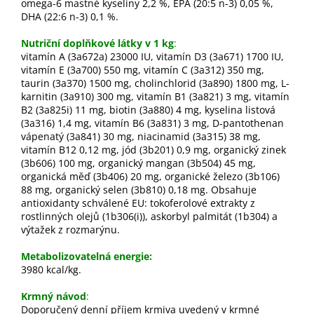
omega-6 mastné kyseliny 2,2 %, EPA (20:5 n-3) 0,05 %,
DHA (22:6 n-3) 0,1 %.
Nutriční doplňkové látky v 1 kg
:
vitamín A (3a672a) 23000 IU, vitamín D3 (3a671) 1700 IU,
vitamín E (3a700) 550 mg, vitamín C (3a312) 350 mg,
taurin (3a370) 1500 mg, cholinchlorid (3a890) 1800 mg, L-
karnitin (3a910) 300 mg, vitamín B1 (3a821) 3 mg, vitamín
B2 (3a825i) 11 mg, biotin (3a880) 4 mg, kyselina listová
(3a316) 1,4 mg, vitamín B6 (3a831) 3 mg, D-pantothenan
vápenatý (3a841) 30 mg, niacinamid (3a315) 38 mg,
vitamín B12 0,12 mg, jód (3b201) 0,9 mg, organický zinek
(3b606) 100 mg, organický mangan (3b504) 45 mg,
organická měď (3b406) 20 mg, organické železo (3b106)
88 mg, organický selen (3b810) 0,18 mg. Obsahuje
antioxidanty schválené EU: tokoferolové extrakty z
rostlinných olejů (1b306(i)), askorbyl palmitát (1b304) a
výtažek z rozmarýnu.
Metabolizovatelná energie:
3980 kcal/kg.
Krmný návod
:
Doporučený denní příjem krmiva uvedený v krmné