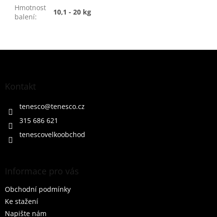
Hmotnost
10,1 - 20 kg
balení
:
Z
á
p
a
Kontakt
t
í
tenesco
@
tenesco.cz
315 686 621
tenescovelkoobchod
Informace pro vás
Obchodní podmínky
Ke stažení
Napište nám