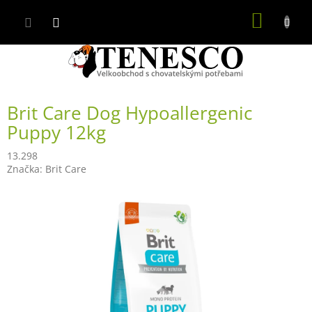
Přejít
NÁKUP
na
obsah
KOŠÍK
Brit Care Dog Hypoallergenic
Puppy 12kg
13.298
Značka:
Brit Care