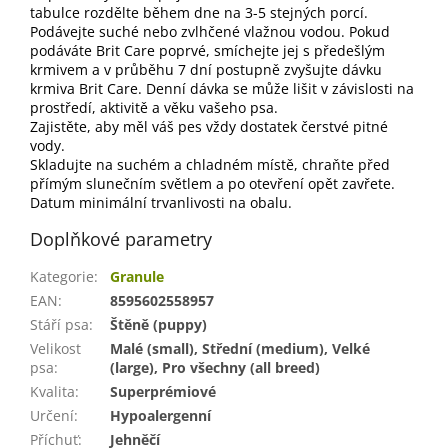
tabulce rozdělte během dne na 3-5 stejných porcí.
Podávejte suché nebo zvlhčené vlažnou vodou. Pokud
podáváte Brit Care poprvé, smíchejte jej s předešlým
krmivem a v průběhu 7 dní postupně zvyšujte dávku
krmiva Brit Care. Denní dávka se může lišit v závislosti na
prostředí, aktivitě a věku vašeho psa.
Zajistěte, aby měl váš pes vždy dostatek čerstvé pitné
vody.
Skladujte na suchém a chladném místě, chraňte před
přímým slunečním světlem a po otevření opět zavřete.
Datum minimální trvanlivosti na obalu.
Doplňkové parametry
Kategorie
:
Granule
EAN
:
8595602558957
Stáří psa
:
Štěně (puppy)
Velikost
Malé (small), Střední (medium), Velké
psa
:
(large), Pro všechny (all breed)
Kvalita
:
Superprémiové
Určení
:
Hypoalergenní
Příchuť
:
Jehněčí