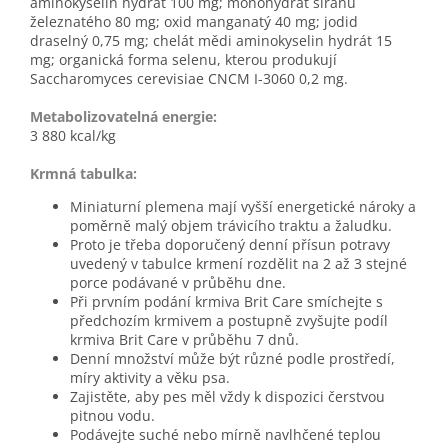
aminokyselin hydrát 100 mg; monohydrát síranu
železnatého 80 mg; oxid manganatý 40 mg; jodid
draselný 0,75 mg; chelát mědi aminokyselin hydrát 15
mg; organická forma selenu, kterou produkují
Saccharomyces cerevisiae CNCM I-3060 0,2 mg.
Metabolizovatelná energie:
3 880 kcal/kg
Krmná tabulka:
Miniaturní plemena mají vyšší energetické nároky a
poměrně malý objem trávicího traktu a žaludku.
Proto je třeba doporučený denní přísun potravy
uvedený v tabulce krmení rozdělit na 2 až 3 stejné
porce podávané v průběhu dne.
Při prvním podání krmiva Brit Care smíchejte s
předchozím krmivem a postupně zvyšujte podíl
krmiva Brit Care v průběhu 7 dnů.
Denní množství může být různé podle prostředí,
míry aktivity a věku psa.
Zajistěte, aby pes měl vždy k dispozici čerstvou
pitnou vodu.
Podávejte suché nebo mírně navlhčené teplou