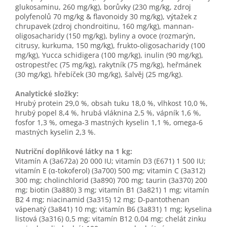
glukosaminu, 260 mg/kg), borůvky (230 mg/kg, zdroj
polyfenolů 70 mg/kg & flavonoidy 30 mg/kg), výtažek z
chrupavek (zdroj chondroitinu, 160 mg/kg), mannan-
oligosacharidy (150 mg/kg), byliny a ovoce (rozmarýn,
citrusy, kurkuma, 150 mg/kg), frukto-oligosacharidy (100
mg/kg), Yucca schidigera (100 mg/kg), inulin (90 mg/kg),
ostropestřec (75 mg/kg), rakytník (75 mg/kg), heřmánek
(30 mg/kg), hřebíček (30 mg/kg), šalvěj (25 mg/kg).
Analytické složky:
Hrubý protein 29,0 %, obsah tuku 18,0 %, vlhkost 10,0 %,
hrubý popel 8,4 %, hrubá vláknina 2,5 %, vápník 1,6 %,
fosfor 1,3 %, omega-3 mastných kyselin 1,1 %, omega-6
mastných kyselin 2,3 %.
Nutriční doplňkové látky na 1 kg:
Vitamín A (3a672a) 20 000 IU; vitamín D3 (E671) 1 500 IU;
vitamín E (α-tokoferol) (3a700) 500 mg; vitamin C (3a312)
300 mg; cholinchlorid (3a890) 700 mg; taurin (3a370) 200
mg; biotin (3a880) 3 mg; vitamín B1 (3a821) 1 mg; vitamín
B2 4 mg; niacinamid (3a315) 12 mg; D-pantothenan
vápenatý (3a841) 10 mg; vitamín B6 (3a831) 1 mg; kyselina
listová (3a316) 0,5 mg; vitamín B12 0,04 mg; chelát zinku