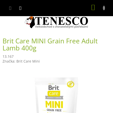
Přejít
NÁKUP
na
obsah
KOŠÍK
Brit Care MINI Grain Free Adult
Lamb 400g
13.167
Značka:
Brit Care Mini