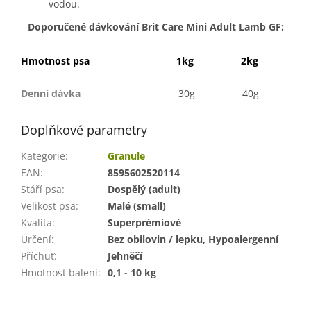
vodou.
Doporučené dávkování Brit Care Mini Adult Lamb GF:
Hmotnost psa
1kg
2kg
Denní dávka
30g
40g
Doplňkové parametry
Kategorie
:
Granule
EAN
:
8595602520114
Stáří psa
:
Dospělý (adult)
Velikost psa
:
Malé (small)
Kvalita
:
Superprémiové
Určení
:
Bez obilovin / lepku, Hypoalergenní
Příchuť
:
Jehněčí
Hmotnost balení
:
0,1 - 10 kg