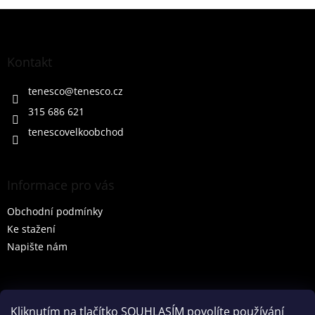
Z
á
p
a
Kontakt
t
í
tenesco
@
tenesco.cz
315 686 621
tenescovelkoobchod
Informace pro vás
Obchodní podmínky
Ke stažení
Napište nám
Vyhledávání
Kliknutím na tlačítko SOUHLASÍM povolíte používání