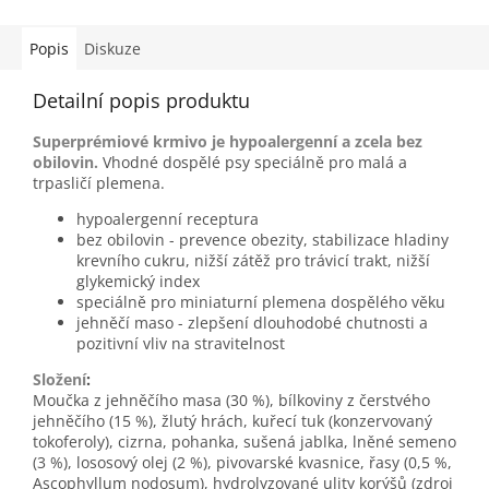
Popis
Diskuze
Detailní popis produktu
Superprémiové krmivo je hypoalergenní a zcela bez
obilovin.
Vhodné dospělé psy speciálně pro malá a
trpasličí plemena.
hypoalergenní receptura
bez obilovin - prevence obezity, stabilizace hladiny
krevního cukru, nižší zátěž pro trávicí trakt, nižší
glykemický index
speciálně pro miniaturní plemena dospělého věku
jehněčí maso - zlepšení dlouhodobé chutnosti a
pozitivní vliv na stravitelnost
Složení
:
Moučka z jehněčího masa (30 %), bílkoviny z čerstvého
jehněčího (15 %), žlutý hrách, kuřecí tuk (konzervovaný
tokoferoly), cizrna, pohanka, sušená jablka, lněné semeno
(3 %), lososový olej (2 %), pivovarské kvasnice, řasy (0,5 %,
Ascophyllum nodosum), hydrolyzované ulity korýšů (zdroj