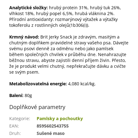
Analytické složky:
hrubý protein 31%, hrubý tuk 26%,
vlhkost 18%, hrubý popel 6,5%, hrubá vláknina 2%.
Přírodní antioxidanty: rozmarýnový výtažek a výtažky
tokoferolu z rostlinných olejů(1b306(i)).
Krmný návod:
Brit Jerky Snack je zdravým, masitým a
chutným doplňkem pravidelné stravy vašeho psa. Dávejte
svému psovi denně za odměnu nebo jako pamlsek
během společných chvilek v průběhu dne. Nenahrazujte
běžnou stravu, abyste zajistili denní příjem živin. Přesto,
že je produkt velmi chutný, nepřekračujte dávku a cvičte
se svým psem.
Metabolizovatelná energie:
4,080 kcal/kg.
Balení:
80g
Doplňkové parametry
Kategorie
:
Pamlsky a pochoutky
EAN
:
8595602543755
Druh
:
Sušené maso