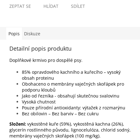
ZEPTAT SE
HLÍDAT
SDÍLET
Popis
Diskuze
Detailní popis produktu
Doplňkové krmivo pro dospělé psy.
85% opravdového kachního a kuřecího – vysoký
obsah proteinu
Obohaceno o membrány vaječných skořápek pro
podporu kloubů
Jako od řezníka - obsahují skutečnou svalovinu
Vysoká chutnost
Pouze přírodní antioxidanty: výtažek z rozmarýnu
Bez obilovin – Bez barviv – Bez cukru
Složení:
vykostěné kuře (59%), vykostěná kachna (26%),
glycerín rostlinného původu, lignocelulóza, chlorid sodný,
membrány vaječných skořápek (100 mg/kg).