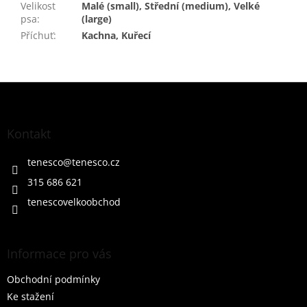
Velikost
Malé (small), Střední (medium), Velké
psa
:
(large)
Příchuť
:
Kachna, Kuřecí
Z
á
p
a
Kontakt
t
í
tenesco
@
tenesco.cz
315 686 621
tenescovelkoobchod
Informace pro vás
Obchodní podmínky
Ke stažení