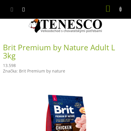
Přejít
NÁKUP
na
obsah
KOŠÍK
Brit Premium by Nature Adult L
3kg
13.598
Značka:
Brit Premium by nature