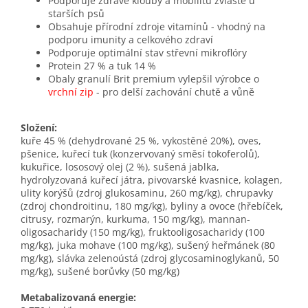
Podporuje zdravé klouby a mobilitu zvláště u
starších psů
Obsahuje přírodní zdroje vitamínů - vhodný na
podporu imunity a celkového zdraví
Podporuje optimální stav střevní mikroflóry
Protein 27 % a tuk 14 %
Obaly granulí Brit premium vylepšil výrobce o
vrchní zip
- pro delší zachování chutě a vůně
Složení:
kuře 45 % (dehydrované 25 %, vykostěné 20%), oves,
pšenice, kuřecí tuk (konzervovaný směsí tokoferolů),
kukuřice, lososový olej (2 %), sušená jablka,
hydrolyzovaná kuřecí játra, pivovarské kvasnice, kolagen,
ulity korýšů (zdroj glukosaminu, 260 mg/kg), chrupavky
(zdroj chondroitinu, 180 mg/kg), byliny a ovoce (hřebíček,
citrusy, rozmarýn, kurkuma, 150 mg/kg), mannan-
oligosacharidy (150 mg/kg), fruktooligosacharidy (100
mg/kg), juka mohave (100 mg/kg), sušený heřmánek (80
mg/kg), slávka zelenoústá (zdroj glycosaminoglykanů, 50
mg/kg), sušené borůvky (50 mg/kg)
Metabalizovaná energie: