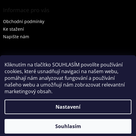
Informace pro vás
Obchodní podmínky
Ke stažení
Napište nám
Vyhledávání
Kliknutím na tlačítko SOUHLASÍM povolíte používání
cookies, které usnadňují navigaci na našem webu,
HLEDAT
pomáhají nám analyzovat fungování a používání
našeho webu a umožňují nám zobrazovat relevantní
marketingový obsah.
Vytvořil Shoptet
Nastavení
Partner: Mega Creative
Souhlasím
Copyright 2026
Tenesco s.r.o.
. Všechna práva vyhrazena.