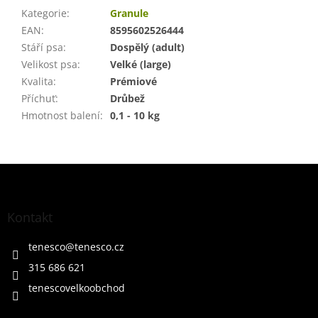
Kategorie
:
Granule
EAN
:
8595602526444
Stáří psa
:
Dospělý (adult)
Velikost psa
:
Velké (large)
Kvalita
:
Prémiové
Příchuť
:
Drůbež
Hmotnost balení
:
0,1 - 10 kg
Z
á
p
a
Kontakt
t
í
tenesco
@
tenesco.cz
315 686 621
tenescovelkoobchod