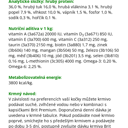
Analytické složky: hrubý protein:
36,0 %, hrubý tuk 16,0 %, hrubá vláknina 3,1 %, hrubý
popel 7,9 %, vlhkost 10,0 %, vápník 1,5 %, fosfor 1,0 %,
sodík 0,3 %, hořčík 0,1 %.
Nutriční aditiva v 1 kg:
vitamín A (3a672a) 20000 IU, vitamín D
(3a671) 850 IU,
3
vitamín E (3a700) 600 mg, vitamín C (3a312) 250 mg,
taurin (3a370) 2150 mg, biotin (3a880) 1,7 mg, zinek
(3b606) 140 mg, mangan (3b504) 50 mg, železo (3b106) 50
mg, měď (3b406) 10 mg, jód (3b201) 3,5 mg, selen (3b810)
0,16 mg, L-methionin (3c305) 4000 mg. Omega-3: 0,20 %,
Omega-6: 2,25 %.
Metabolizovatelná energie
:
3800 kcal/kg.
Krmný návod:
V závislosti na preferencích vaší kočky můžete krmivo
podávat suché, zvlhčené vodou nebo v kombinaci s
kapsičkami Brit Premium. Doporučená denní dávka je
uvedena v krmné tabulce. Pokud podáváte nové krmivo
poprvé, smíchejte ho s předešlým krmivem a podávejte
po dobu 3-5 dní, postupně zvyšujte dávku krmiva Brit