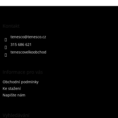
Z
á
p
a
Kontakt
t
í
tenesco
@
tenesco.cz
315 686 621
tenescovelkoobchod
Informace pro vás
Obchodní podmínky
Ke stažení
Napište nám
Vyhledávání