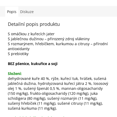
Popis
Diskuze
Detailní popis produktu
S omáčkou z kuřecích jater
S jablečnou dužinou – přirozený zdroj vlákniny
S rozmarýnem, hřebíčkem, kurkumou a citrusy – přírodní
antioxidanty
S prebiotiky
BEZ pšenice, kukuřice a soji
Složení:
dehydrované kuře 40 %, rýže, kuřecí tuk, hrášek, sušená
jablečná dužina, hydrolyzovaná kuřecí játra 2 %, lososový
olej 1 %, sušený špenát 0,5 %, mannan-oligosacharidy
(150 mg/kg), frukto-oligosacharidy (120 mg/kg), juka
schidigera (80 mg/kg), sušený rozmarýn (11 mg/kg),
sušený hřebíček (11 mg/kg), sušené citrusy (11 mg/kg),
sušená kurkuma (11 mg/kg).