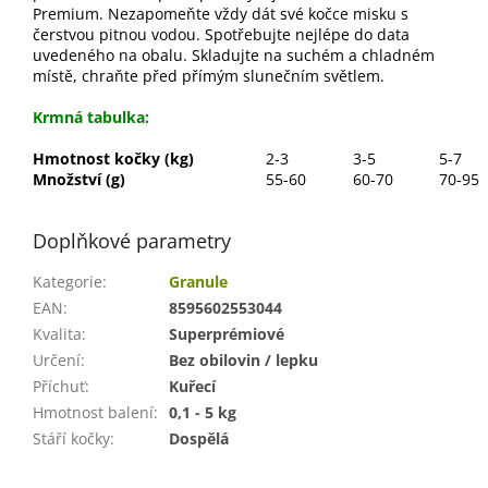
Premium. Nezapomeňte vždy dát své kočce misku s
čerstvou pitnou vodou. Spotřebujte nejlépe do data
uvedeného na obalu. Skladujte na suchém a chladném
místě, chraňte před přímým slunečním světlem.
Krmná tabulka:
Hmotnost kočky (kg)
2-3
3-5
5-7
Množství (g)
55-60
60-70
70-95
Doplňkové parametry
Kategorie
:
Granule
EAN
:
8595602553044
Kvalita
:
Superprémiové
Určení
:
Bez obilovin / lepku
Příchuť
:
Kuřecí
Hmotnost balení
:
0,1 - 5 kg
Stáří kočky
:
Dospělá