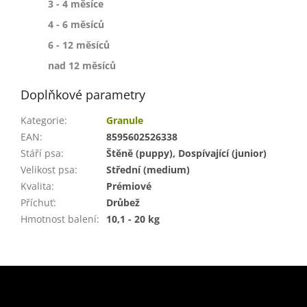
3 - 4 měsíce
120
4 - 6 měsíců
130
6 - 12 měsíců
120
nad 12 měsíců
Doplňkové parametry
Kategorie
:
Granule
EAN
:
8595602526338
Stáří psa
:
Štěně (puppy), Dospívající (junior)
Velikost psa
:
Střední (medium)
Kvalita
:
Prémiové
Příchuť
:
Drůbež
Hmotnost balení
:
10,1 - 20 kg
Z
á
p