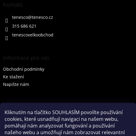
a
Kontakt
t
í
tenesco
@
tenesco.cz
315 686 621
tenescovelkoobchod
Informace pro vás
Obchodní podmínky
Ke stažení
Napište nám
Vyhledávání
Kliknutím na tlačítko SOUHLASÍM povolíte používání
cookies, které usnadňují navigaci na našem webu,
HLEDAT
pomáhají nám analyzovat fungování a používání
našeho webu a umožňují nám zobrazovat relevantní