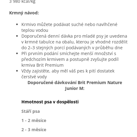
3 980 kcal/kg
Krmný návod:
Krmivo můžete podávat suché nebo navlhčené
teplou vodou
Doporučená denní dávka pro mladé psy je uvedena
v krmné tabulce na obalu, kterou je vhodné rozdělit
do 2–3 stejných porcí podávaných v průběhu dne
Při prvním podání smíchejte menší množství s
předchozím krmivem a postupně zvyšujte podíl
krmiva Brit Premium
Vždy zajistěte, aby měl váš pes k pití dostatek
čerstvé vody
Doporučené dávkování Brit Premium Nature
Junior M:
Hmotnost psa v dospělosti
10
Stáří psa
1 - 2 měsíce
80
2 - 3 měsíce
90