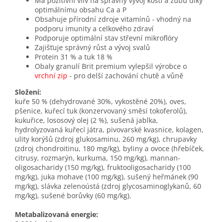
Má pozitivní vliv na správný vývoj kostí a zubů díky
optimálnímu obsahu Ca a P
Obsahuje přírodní zdroje vitamínů - vhodný na
podporu imunity a celkového zdraví
Podporuje optimální stav střevní mikroflóry
Zajišťuje správný růst a vývoj svalů
Protein 31 % a tuk 18 %
Obaly granulí Brit premium vylepšil výrobce o
vrchní zip
- pro delší zachování chutě a vůně
Složení:
kuře 50 % (dehydrované 30%, vykostěné 20%), oves,
pšenice, kuřecí tuk (konzervovaný směsí tokoferolů),
kukuřice, lososový olej (2 %), sušená jablka,
hydrolyzovaná kuřecí játra, pivovarské kvasnice, kolagen,
ulity korýšů (zdroj glukosaminu, 260 mg/kg), chrupavky
(zdroj chondroitinu, 180 mg/kg), byliny a ovoce (hřebíček,
citrusy, rozmarýn, kurkuma, 150 mg/kg), mannan-
oligosacharidy (150 mg/kg), fruktooligosacharidy (100
mg/kg), juka mohave (100 mg/kg), sušený heřmánek (90
mg/kg), slávka zelenoústá (zdroj glycosaminoglykanů, 60
mg/kg), sušené borůvky (60 mg/kg).
Metabalizovaná energie: