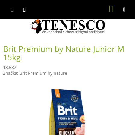
Přejít
NÁKUP
na
obsah
KOŠÍK
Brit Premium by Nature Junior M
15kg
13.587
Značka:
Brit Premium by nature