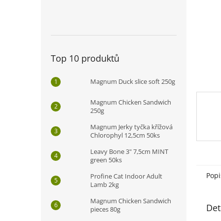
n
e
l
Top 10 produktů
Magnum Duck slice soft 250g
Magnum Chicken Sandwich
250g
Magnum Jerky tyčka křížová
Chlorophyl 12,5cm 50ks
Leavy Bone 3" 7,5cm MINT
green 50ks
Popi
Profine Cat Indoor Adult
Lamb 2kg
Magnum Chicken Sandwich
Det
pieces 80g