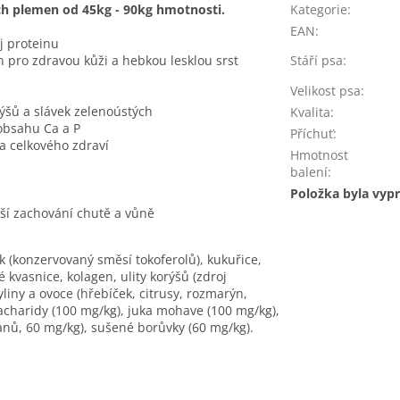
ch plemen od 45kg - 90kg hmotnosti.
Kategorie
:
EAN
:
j proteinu
n pro zdravou kůži a hebkou lesklou srst
Stáří psa
:
Velikost psa
:
ýšů a slávek zelenoústých
Kvalita
:
 obsahu Ca a P
Příchuť
:
a celkového zdraví
Hmotnost
balení
:
Položka byla vy
lší zachování chutě a vůně
k (konzervovaný směsí tokoferolů), kukuřice,
é kvasnice, kolagen, ulity korýšů (zdroj
liny a ovoce (hřebíček, citrusy, rozmarýn,
acharidy (100 mg/kg), juka mohave (100 mg/kg),
nů, 60 mg/kg), sušené borůvky (60 mg/kg).