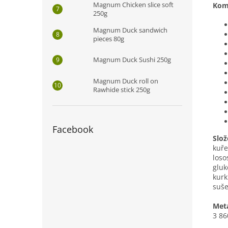
Magnum Chicken slice soft
Komp
250g
Magnum Duck sandwich
pieces 80g
Magnum Duck Sushi 250g
Magnum Duck roll on
Rawhide stick 250g
Facebook
Slož
kuře
loso
gluk
kurk
suše
Meta
3 86