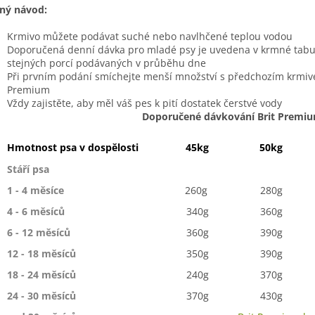
ný návod:
Krmivo můžete podávat suché nebo navlhčené teplou vodou
Doporučená denní dávka pro mladé psy je uvedena v krmné tabulc
stejných porcí podávaných v průběhu dne
Při prvním podání smíchejte menší množství s předchozím krmive
Premium
Vždy zajistěte, aby měl váš pes k pití dostatek čerstvé vody
Doporučené dávkování Brit Premium
Hmotnost psa v dospělosti
45kg
50kg
Stáří psa
1 - 4 měsíce
260g
280g
4 - 6 měsíců
340g
360g
6 - 12 měsíců
360g
390g
12 - 18 měsíců
350g
390g
18 - 24 měsíců
240g
370g
24 - 30 měsíců
370g
430g