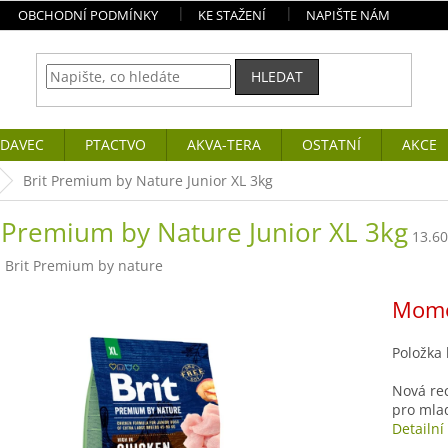
OBCHODNÍ PODMÍNKY
KE STAŽENÍ
NAPIŠTE NÁM
HLEDAT
DAVEC
PTACTVO
AKVA-TERA
OSTATNÍ
AKCE
Brit Premium by Nature Junior XL 3kg
t Premium by Nature Junior XL 3kg
13.6
:
Brit Premium by nature
Mome
Položka
Nová re
pro mlad
Detailní