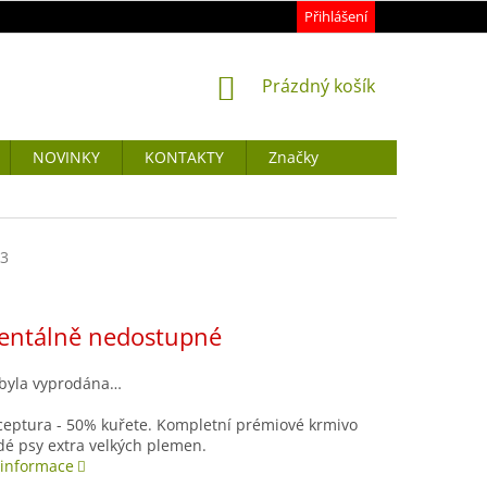
Přihlášení
NÁKUPNÍ
Prázdný košík
KOŠÍK
NOVINKY
KONTAKTY
Značky
03
ntálně nedostupné
 byla vyprodána…
ceptura - 50% kuřete. Kompletní prémiové krmivo
é psy extra velkých plemen.
 informace