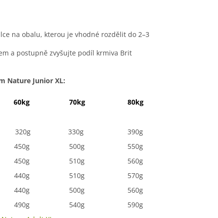
e na obalu, kterou je vhodné rozdělit do 2–3
m a postupně zvyšujte podíl krmiva Brit
 Nature Junior XL:
60kg
70kg
80kg
90kg
320g
330g
390g
400g
450g
500g
550g
590g
450g
510g
560g
620g
440g
510g
570g
620g
440g
500g
560g
600g
490g
540g
590g