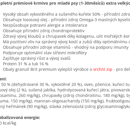
letní prémiové krmivo pro mladé psy (1-30měsíců) extra velký
Vysoký obsah vykostěného a sušeného kuřete 50% - přírodní zdro
Obsahuje lososový olej - přírodní zdroj Omega-3 mastných kyseli
Nezpůsobuje potravní alergie a intolerance
Obsahuje přírodní zdroj chondroprotektiv
Zdravý vývoj kloubů a chrupavek díky kolagenu, ulit mořských kor
Má pozitivní vliv na správný vývoj kostí a zubů díky optimálnímu
Obsahuje přírodní zdroje vitamínů - vhodný na podporu imunity 
Podporuje optimální stav střevní mikroflóry
Zajišťuje správný růst a vývoj svalů
Protein 31 % a tuk 16 %
Obaly granulí Brit premium vylepšil výrobce o
vrchní zip
- pro de
ení:
 50 % (dehydrované 30 %, vykostěné 20 %), oves, pšenice, kuřecí tu
sový olej (2 %), sušená jablka, hydrolyzovaná kuřecí játra, pivovarsk
osaminu, 260 mg/kg), chrupavky (zdroj chondroitinu, 180 mg/kg), by
uma, 150 mg/kg), mannan-oligosacharidy (150 mg/kg), fruktooligos
ný heřmánek (90 mg/kg), slávka zelenoústá (zdroj glycosaminoglyka
balizovaná energie:
0 kcal/kg