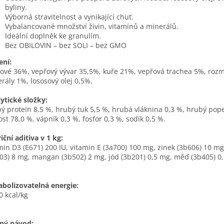
byliny.
Výborná stravitelnost a vynikající chuť.
Vybalancované množství živin, vitamínů a minerálů.
Ideální doplněk ke granulím.
Bez OBILOVIN – bez SOLI – bez GMO
ení:
ové 36%, vepřový vývar 35,5%, kuře 21%, vepřová trachea 5%, roz
rály 1%, lososový olej 0,5%.
ytické složky:
ý protein 8,5 %, hrubý tuk 5,5 %, hrubá vláknina 0,3 %, hrubý pope
ost 78,0 %, vápník 0,3 %, fosfor 0,3 %, sodík 0,5 %.
iční aditiva v 1 kg:
min D3 (E671) 200 IU, vitamin E (3a700) 100 mg, zinek (3b606) 10 mg
03) 8 mg, mangan (3b502) 2 mg, jód (3b201) 0,5 mg, měď (3b405) 0
bolizovatelná energie:
0 kcal/kg
ný návod: