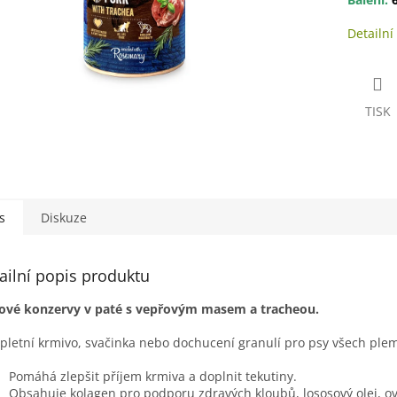
Detailní
TISK
s
Diskuze
ailní popis produktu
ové konzervy v paté s vepřovým masem a tracheou.
letní krmivo, svačinka nebo dochucení granulí pro psy všech ple
Pomáhá zlepšit příjem krmiva a doplnit tekutiny.
Obsahuje kolagen pro podporu zdravých kloubů, lososový olej, o