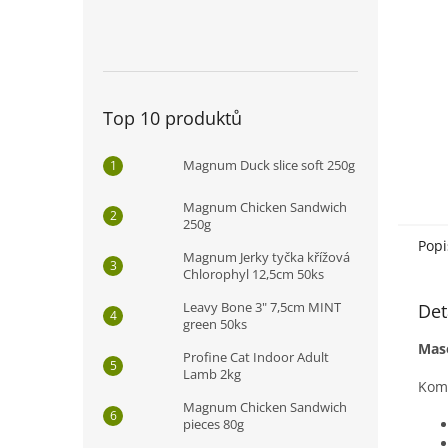
n
e
l
Top 10 produktů
Magnum Duck slice soft 250g
Magnum Chicken Sandwich
250g
Popi
Magnum Jerky tyčka křížová
Chlorophyl 12,5cm 50ks
Leavy Bone 3" 7,5cm MINT
Det
green 50ks
Mas
Profine Cat Indoor Adult
Lamb 2kg
Komp
Magnum Chicken Sandwich
pieces 80g