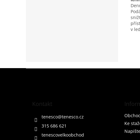
Denn
Podá
sniž
přís
v le
Z
á
p
a
t
Kontakt
Infor
í
Obchod
tenesco
@
tenesco.cz
Ke staž
315 686 621
Napišt
tenescovelkoobchod