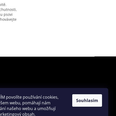
itě.
chutnosti,
u psovi
chovávejte
ÍM povolíte používání cookies,
HLEDAT
Souhlasím
našem webu, pomáhají nám
vání našeho webu a umožňují
rketingový obsah.