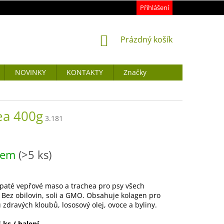
Přihlášení
NÁKUPNÍ
Prázdný košík
KOŠÍK
NOVINKY
KONTAKTY
Značky
ea 400g
3.181
dem
(>5 ks)
paté vepřové maso a trachea pro psy všech
Bez obilovin, soli a GMO. Obsahuje kolagen pro
zdravých kloubů, lososový olej, ovoce a byliny.
 ks / balení