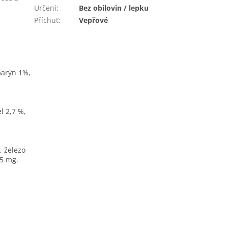
Určení
:
Bez obilovin / lepku
Příchuť
:
Vepřové
marýn 1%,
l 2,7 %,
, železo
,5 mg.