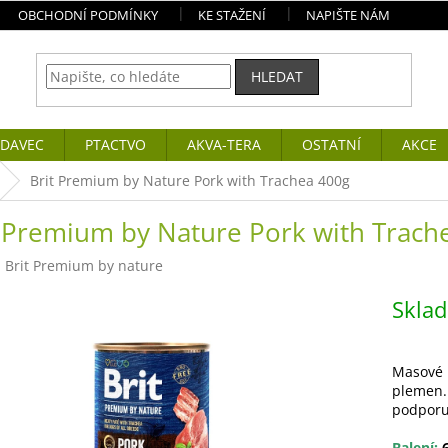
OBCHODNÍ PODMÍNKY
KE STAŽENÍ
NAPIŠTE NÁM
HLEDAT
DAVEC
PTACTVO
AKVA-TERA
OSTATNÍ
AKCE
Brit Premium by Nature Pork with Trachea 400g
t Premium by Nature Pork with Trach
:
Brit Premium by nature
Skla
Masové 
plemen. 
podporu 
Balení:
6