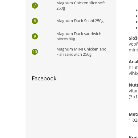
Magnum Chicken slice soft
250g
Magnum Duck Sushi 250g
Magnum Duck sandwich
Slož
pieces 80g
vepř
Magnum MINI Chicken and
mine
Fish sandwich 250g
Anal
hrub
vlhk
Facebook
Nutr
vita
(3b1
Meta
1 02
Krm