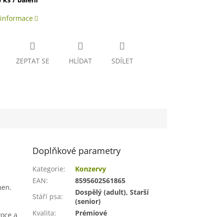
 informace
ZEPTAT SE
HLÍDAT
SDÍLET
Doplňkové parametry
Kategorie
:
Konzervy
EAN
:
8595602561865
men.
Dospělý (adult), Starší
Stáří psa
:
(senior)
Kvalita
:
Prémiové
voce a