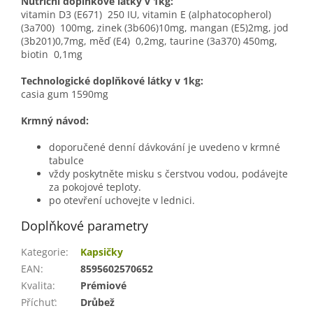
Nutriční doplňkové látky v 1kg:
vitamin D3 (E671) 250 IU, vitamin E (alphatocopherol)
(3a700) 100mg, zinek (3b606)10mg, mangan (E5)2mg, jod
(3b201)0,7mg, měď (E4) 0,2mg, taurine (3a370) 450mg,
biotin 0,1mg
Technologické doplňkové látky v 1kg:
casia gum 1590mg
Krmný návod:
doporučené denní dávkování je uvedeno v krmné
tabulce
vždy poskytněte misku s čerstvou vodou, podávejte
za pokojové teploty.
po otevření uchovejte v lednici.
Doplňkové parametry
Kategorie
:
Kapsičky
EAN
:
8595602570652
Kvalita
:
Prémiové
Příchuť
:
Drůbež