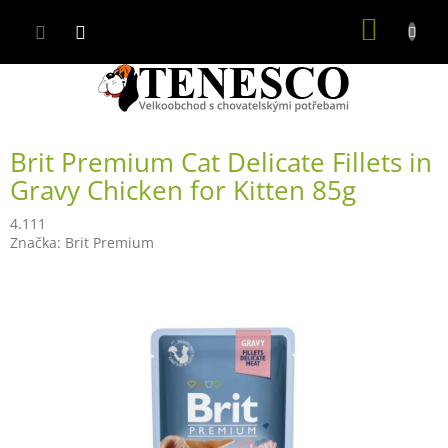
Přejít
NÁKUP
na
obsah
KOŠÍK
Brit Premium Cat Delicate Fillets in
Gravy Chicken for Kitten 85g
4.111
Značka:
Brit Premium