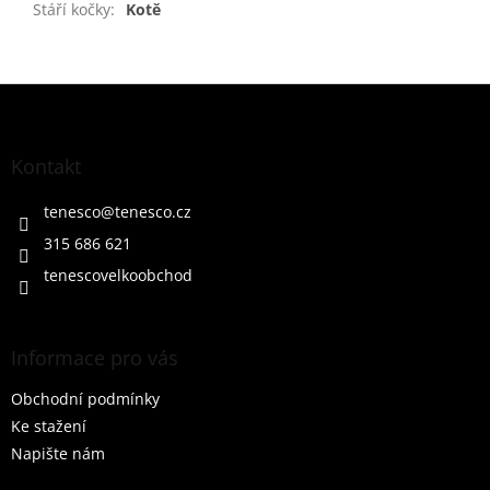
Stáří kočky
:
Kotě
Z
á
p
a
Kontakt
t
í
tenesco
@
tenesco.cz
315 686 621
tenescovelkoobchod
Informace pro vás
Obchodní podmínky
Ke stažení
Napište nám