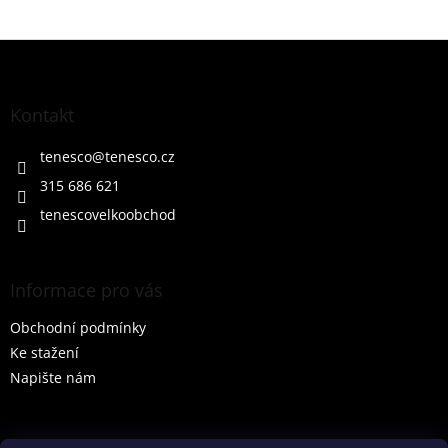
Z
á
p
a
Kontakt
t
í
tenesco
@
tenesco.cz
315 686 621
tenescovelkoobchod
Informace pro vás
Obchodní podmínky
Ke stažení
Napište nám