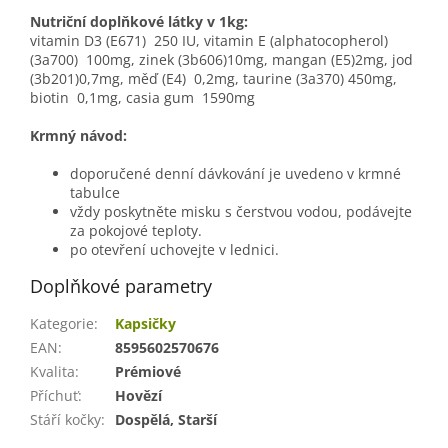
Nutriční doplňkové látky v 1kg:
vitamin D3 (E671) 250 IU, vitamin E (alphatocopherol)
(3a700) 100mg, zinek (3b606)10mg, mangan (E5)2mg, jod
(3b201)0,7mg, měď (E4) 0,2mg, taurine (3a370) 450mg,
biotin 0,1mg, casia gum 1590mg
Krmný návod:
doporučené denní dávkování je uvedeno v krmné
tabulce
vždy poskytněte misku s čerstvou vodou, podávejte
za pokojové teploty.
po otevření uchovejte v lednici.
Doplňkové parametry
Kategorie
:
Kapsičky
EAN
:
8595602570676
Kvalita
:
Prémiové
Příchuť
:
Hovězí
Stáří kočky
:
Dospělá, Starší