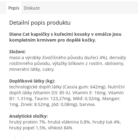
Popis
Diskuze
Detailní popis produktu
Diana Cat kapsičky s kuřecími kousky v omáčce jsou
kompletním krmivem pro dopělé kočky.
Složení:
maso a výrobky živočišného původu (kuřecí 4%), deriváty
rostlinného původu, výtažky bílkovin z rostlin, obiloviny,
minerální látky, cukry.
Doplňkové látky (kg):
technologické doplň.látky (Cassia gum: 642mg). Nutriční
doplň.látky (Vitamín D3: 85 IU, Vitamín E: 16mg, Vitamín
B1: 1,31mg, Taurin: 123,27mg, Měď: 0,32mg, Mangan:
1mg, Zinek: 8,52mg, Jód: 0,08mg), barviva.
Analytické složky:
hrubý protein 7%, hrubá vláknina 0,8%, hrubý tuk 4%,
hrubý popel 1,5%, vlhkost 84%