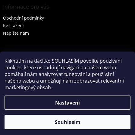
Informace pro vás
Obchodní podmínky
Ke stažení
Napište nám
Vyhledávání
Kliknutím na tlačítko SOUHLASÍM povolíte používání
cookies, které usnadňují navigaci na našem webu,
HLEDAT
pomáhají nám analyzovat fungování a používání
našeho webu a umožňují nám zobrazovat relevantní
marketingový obsah.
Vytvořil Shoptet
Nastavení
Partner: Mega Creative
Souhlasím
Copyright 2026
Tenesco s.r.o.
. Všechna práva vyhrazena.