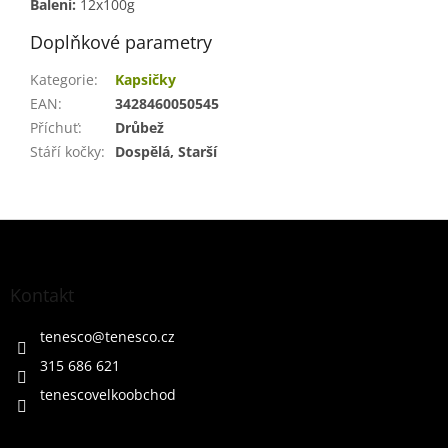
Balení:
12x100g
Doplňkové parametry
Kategorie
:
Kapsičky
EAN
:
3428460050545
Příchuť
:
Drůbež
Stáří kočky
:
Dospělá, Starší
Z
á
p
a
Kontakt
t
í
tenesco
@
tenesco.cz
315 686 621
tenescovelkoobchod