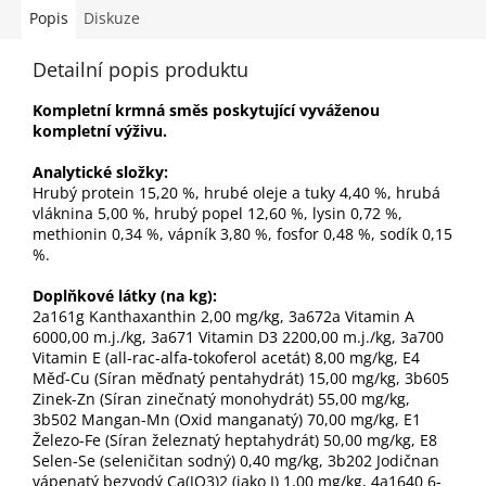
Popis
Diskuze
Detailní popis produktu
Kompletní krmná směs poskytující vyváženou
kompletní výživu.
Analytické složky:
Hrubý protein 15,20 %, hrubé oleje a tuky 4,40 %, hrubá
vláknina 5,00 %, hrubý popel 12,60 %, lysin 0,72 %,
methionin 0,34 %, vápník 3,80 %, fosfor 0,48 %, sodík 0,15
%.
Doplňkové látky (na kg):
2a161g Kanthaxanthin 2,00 mg/kg, 3a672a Vitamin A
6000,00 m.j./kg, 3a671 Vitamin D3 2200,00 m.j./kg, 3a700
Vitamin E (all-rac-alfa-tokoferol acetát) 8,00 mg/kg, E4
Měď-Cu (Síran měďnatý pentahydrát) 15,00 mg/kg, 3b605
Zinek-Zn (Síran zinečnatý monohydrát) 55,00 mg/kg,
3b502 Mangan-Mn (Oxid manganatý) 70,00 mg/kg, E1
Železo-Fe (Síran železnatý heptahydrát) 50,00 mg/kg, E8
Selen-Se (seleničitan sodný) 0,40 mg/kg, 3b202 Jodičnan
vápenatý bezvodý Ca(JO3)2 (jako I) 1,00 mg/kg, 4a1640 6-