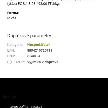
fytáza EC 3.1.3.26 498,00 FTU/kg.
Forma
:
sypká
Doplňkové parametry
Kategorie
:
Hospodářství
EAN
:
8594210720718
Druh
:
Granule
?
POZOR
:
Vyjímka v dopravě
Z
á
p
a
Kontakt
t
í
tenesco
@
tenesco.cz