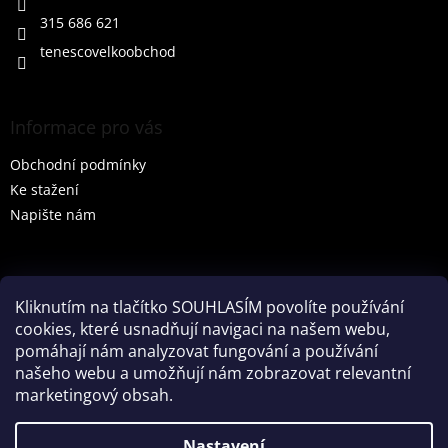
315 686 621
tenescovelkoobchod
Informace pro vás
Obchodní podmínky
Ke stažení
Napište nám
Vyhledávání
Kliknutím na tlačítko SOUHLASÍM povolíte používání
cookies, které usnadňují navigaci na našem webu,
HLEDAT
pomáhají nám analyzovat fungování a používání
našeho webu a umožňují nám zobrazovat relevantní
marketingový obsah.
Vytvořil Shoptet
Nastavení