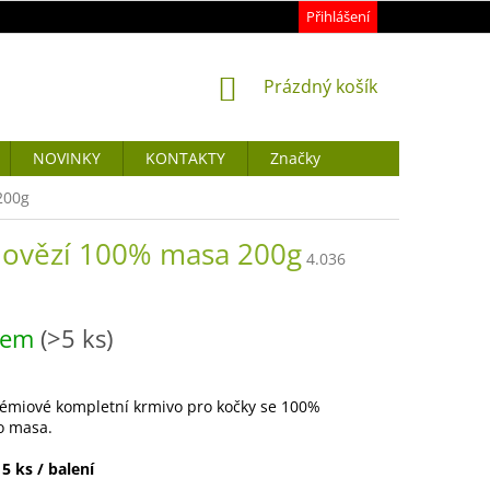
Přihlášení
NÁKUPNÍ
Prázdný košík
KOŠÍK
NOVINKY
KONTAKTY
Značky
200g
 hovězí 100% masa 200g
4.036
dem
(>5 ks)
émiové kompletní krmivo pro kočky se 100%
o masa.
5 ks / balení