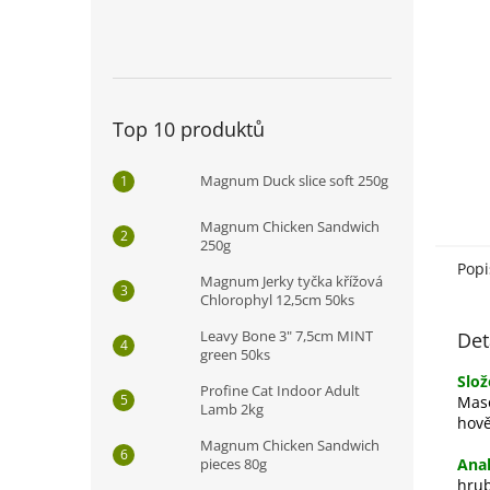
n
e
l
Top 10 produktů
Magnum Duck slice soft 250g
Magnum Chicken Sandwich
250g
Popi
Magnum Jerky tyčka křížová
Chlorophyl 12,5cm 50ks
Leavy Bone 3" 7,5cm MINT
Det
green 50ks
Slož
Profine Cat Indoor Adult
Maso
Lamb 2kg
hově
Magnum Chicken Sandwich
pieces 80g
Anal
hrub