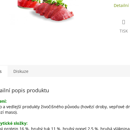
Detailní
TISK
s
Diskuze
ailní popis produktu
ení:
 a vedlejší produkty živočišného původu (hovězí droby, vepřové d
zí maso).
ytické složky:
ý protein 16 %, hrubý tuk 11 %, hrubý popel 2,5 %, hrubá vláknina