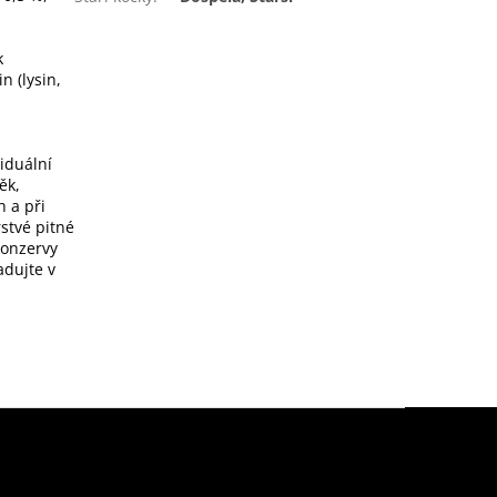
k
n (lysin,
iduální
ěk,
 a při
rstvé pitné
konzervy
adujte v