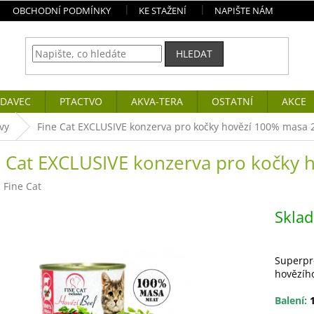
OBCHODNÍ PODMÍNKY
KE STAŽENÍ
NAPIŠTE NÁM
HLEDAT
DAVEC
PTACTVO
AKVA-TERA
OSTATNÍ
AKCE
vy
Fine Cat EXCLUSIVE konzerva pro kočky hovězí 100% masa 
e Cat EXCLUSIVE konzerva pro kočky
:
Fine Cat
Skla
Superpr
hovězíh
Balení:
1