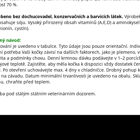
ost 70 %.
beno bez dochucovadel, konzervačních a barvících látek.
Výrobe
sahuje sóju. Vysoký přirozený obsah vitamínů (A,E,D) a aminokyseli
ionín, cystín).
ný návod:
ování je uvedeno v tabulce. Tyto údaje jsou pouze orientační. Indiv
í potřeba Vaší kočky závisí na dalších faktorech, jako je plemeno, v
vita a podmínky chovu. Denní krmnou dávku podávejte v 1–2 porcích
jové teplotě. Zajistěte, aby měla kočka k dispozici vždy dostatek če
. Po otevření uchovávejte max. 4 dny v chladničce. Drobný pohup 
 na závadu. Datum minimální trvanlivosti je uvedeno na obalu. Skl
u, chraňte před teplem.
ba pod stálým státním veterinárním dozorem.