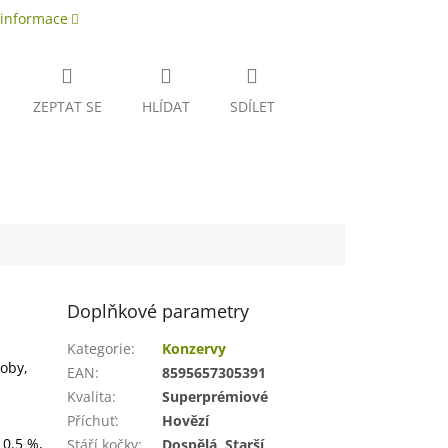
 informace
ZEPTAT SE
HLÍDAT
SDÍLET
Doplňkové parametry
Kategorie
:
Konzervy
roby,
EAN
:
8595657305391
Kvalita
:
Superprémiové
Příchuť
:
Hovězí
 0,5 %,
Stáří kočky
:
Dospělá, Starší