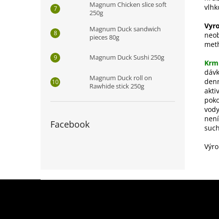
Magnum Chicken slice soft
vlhk
250g
Vyro
Magnum Duck sandwich
neob
pieces 80g
meth
Magnum Duck Sushi 250g
Krm
dávk
Magnum Duck roll on
denn
Rawhide stick 250g
akti
poko
vody
není
Facebook
such
Výro
Z
á
p
a