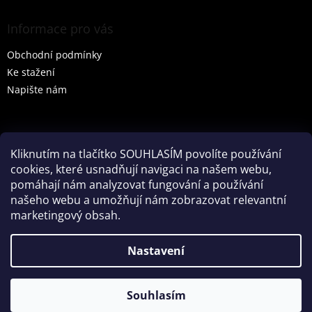
Informace pro vás
Obchodní podmínky
Ke stažení
Napište nám
Vyhledávání
Kliknutím na tlačítko SOUHLASÍM povolíte používání
cookies, které usnadňují navigaci na našem webu,
HLEDAT
pomáhají nám analyzovat fungování a používání
našeho webu a umožňují nám zobrazovat relevantní
marketingový obsah.
Vytvořil Shoptet
Nastavení
Partner: Mega Creative
Souhlasím
Copyright 2026
Tenesco s.r.o.
. Všechna práva vyhrazena.