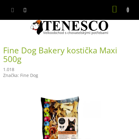
Přejít
NÁKUP
na
obsah
KOŠÍK
Fine Dog Bakery kostička Maxi
500g
1.018
Značka:
Fine Dog