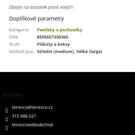
Dbejte na dostatek pitné vody!!!
Doplňkové parametry
Kategorie
:
Pamlsky a pochoutky
EAN
:
8595657300365
Druh
:
Piškoty a keksy
Velikost psa
:
Střední (medium), Velké (large)
Z
á
p
a
Kontakt
t
í
tenesco
@
tenesco.cz
315 686 621
tenescovelkoobchod