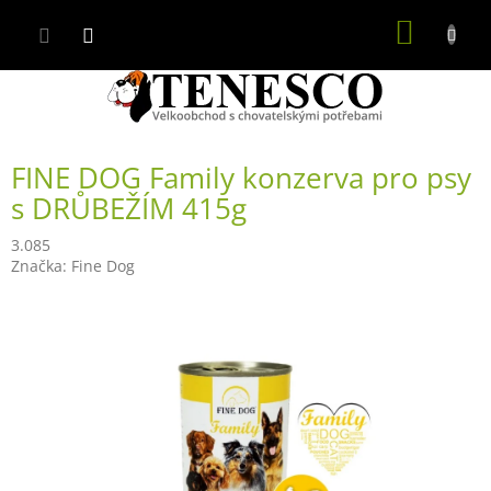
Přejít
NÁKUP
na
obsah
KOŠÍK
FINE DOG Family konzerva pro psy
s DRŮBEŽÍM 415g
3.085
Značka:
Fine Dog