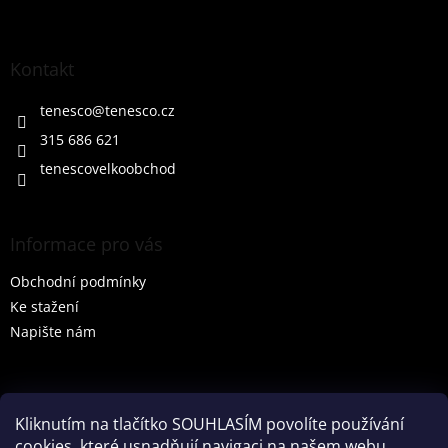
Z
á
p
a
Kontakt
t
í
tenesco
@
tenesco.cz
315 686 621
tenescovelkoobchod
Informace pro vás
Obchodní podmínky
Ke stažení
Napište nám
Vyhledávání
Kliknutím na tlačítko SOUHLASÍM povolíte používání
cookies, které usnadňují navigaci na našem webu,