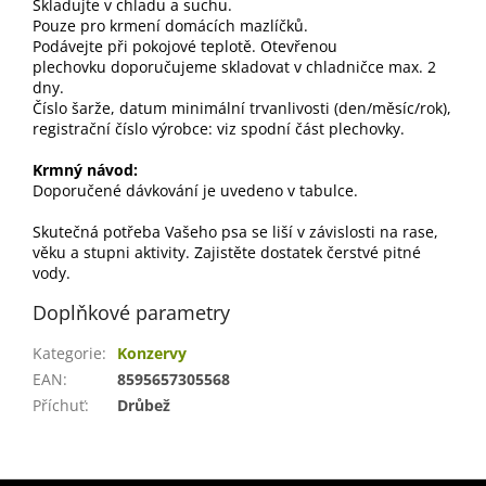
Skladujte v chladu a suchu.
Pouze pro krmení domácích mazlíčků.
Podávejte při pokojové teplotě. Otevřenou
plechovku doporučujeme skladovat v chladničce max. 2
dny.
Číslo šarže, datum minimální trvanlivosti (den/měsíc/rok),
registrační číslo výrobce: viz spodní část plechovky.
Krmný návod:
Doporučené dávkování je uvedeno v tabulce.
Skutečná potřeba Vašeho psa se liší v závislosti na rase,
věku a stupni aktivity. Zajistěte dostatek čerstvé pitné
vody.
Doplňkové parametry
Kategorie
:
Konzervy
EAN
:
8595657305568
Příchuť
:
Drůbež