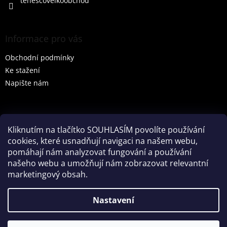
tenescovelkoobchod
Informace pro vás
Obchodní podmínky
Ke stažení
Napište nám
Vyhledávání
Kliknutím na tlačítko SOUHLASÍM povolíte používání
cookies, které usnadňují navigaci na našem webu,
HLEDAT
pomáhají nám analyzovat fungování a používání
našeho webu a umožňují nám zobrazovat relevantní
marketingový obsah.
Vytvořil Shoptet
Nastavení
Partner: Mega Creative