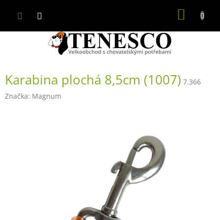
Přejít
NÁKUP
na
obsah
KOŠÍK
Karabina plochá 8,5cm (1007)
7.366
Značka:
Magnum