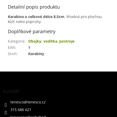
Detailní popis produktu
Karabina o celkové délce 8,5cm.
Vhodná pro plochou
kůži nebo popruhy.
Doplňkové parametry
Kategorie
:
Obojky, vodítka, postroje
EAN
:
1
Druh
:
Karabiny
Z
á
p
a
Kontakt
t
í
tenesco
@
tenesco.cz
315 686 621