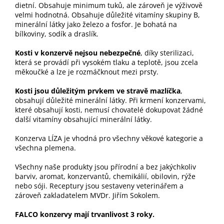
dietní. Obsahuje minimum tuků, ale zároveň je výživově
velmi hodnotná. Obsahuje důležité vitamíny skupiny B,
minerální látky jako železo a fosfor. Je bohatá na
bílkoviny, sodík a draslík.
Kosti v konzervě nejsou nebezpečné
, díky sterilizaci,
která se provádí při vysokém tlaku a teplotě, jsou zcela
měkoučké a lze je rozmáčknout mezi prsty.
Kosti jsou důležitým prvkem ve stravě mazlíčka
,
obsahují důležité minerální látky. Při krmení konzervami,
které obsahují kosti, nemusí chovatelé dokupovat žádné
další vitamíny obsahující minerální látky.
Konzerva LÍZA je vhodná pro všechny věkové kategorie a
všechna plemena.
Všechny naše produkty jsou přírodní a bez jakýchkoliv
barviv, aromat, konzervantů, chemikálií, obilovin, rýže
nebo sóji. Receptury jsou sestaveny veterinářem a
zároveň zakladatelem MVDr. Jiřím Sokolem.
FALCO konzervy mají trvanlivost 3 roky.