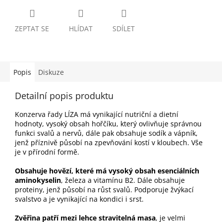
ZEPTAT SE
HLÍDAT
SDÍLET
Popis
Diskuze
Detailní popis produktu
Konzerva řady LÍZA má vynikající nutriční a dietní
hodnoty, vysoký obsah hořčíku, který ovlivňuje správnou
funkci svalů a nervů, dále pak obsahuje sodík a vápník,
jenž příznivě působí na zpevňování kostí v kloubech. Vše
je v přírodní formě.
Obsahuje hovězí, které má vysoký obsah esenciálních
aminokyselin
, železa a vitamínu B2. Dále obsahuje
proteiny, jenž působí na růst svalů. Podporuje žvýkací
svalstvo a je vynikající na kondici i srst.
Zvěřina patří mezi lehce stravitelná masa
, je velmi