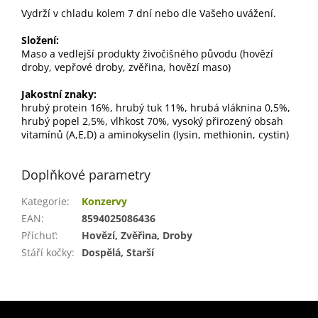
Vydrží v chladu kolem 7 dní nebo dle Vašeho uvážení.
Složení:
Maso a vedlejší produkty živočišného původu (hovězí
droby, vepřové droby, zvěřina, hovězí maso)
Jakostní znaky:
hrubý protein 16%, hrubý tuk 11%, hrubá vláknina 0,5%,
hrubý popel 2,5%, vlhkost 70%, vysoký přirozený obsah
vitamínů (A,E,D) a aminokyselin (lysin, methionin, cystin)
Doplňkové parametry
Kategorie
:
Konzervy
EAN
:
8594025086436
Příchuť
:
Hovězí, Zvěřina, Droby
Stáří kočky
:
Dospělá, Starší
Z