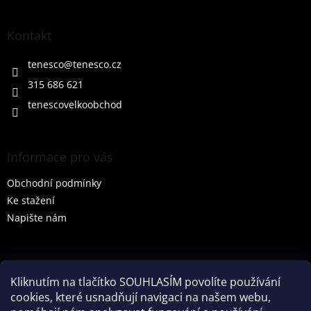
á
p
a
Kontakt
t
í
tenesco
@
tenesco.cz
315 686 621
tenescovelkoobchod
Informace pro vás
Obchodní podmínky
Ke stažení
Napište nám
Vyhledávání
Kliknutím na tlačítko SOUHLASÍM povolíte používání
cookies, které usnadňují navigaci na našem webu,
HLEDAT