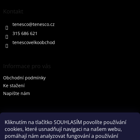
p
a
Kontakt
t
í
tenesco
@
tenesco.cz
315 686 621
tenescovelkoobchod
Informace pro vás
Obchodní podmínky
Ke stažení
Napište nám
Vyhledávání
Kliknutím na tlačítko SOUHLASÍM povolíte používání
cookies, které usnadňují navigaci na našem webu,
HLEDAT
pomáhají nám analyzovat fungování a používání