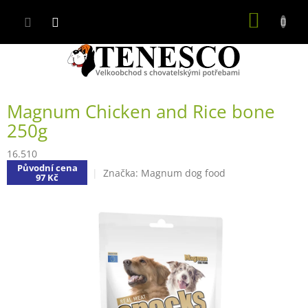
Přejít
NÁKUP
na
obsah
KOŠÍK
Magnum Chicken and Rice bone
250g
16.510
Původní cena
Značka:
Magnum dog food
97 Kč