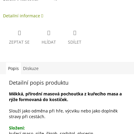
Detailní informace
ZEPTAT SE
HLÍDAT
SDÍLET
Popis
Diskuze
Detailní popis produktu
Měkká, přírodní masová pochoutka z kuřecího masa a
rýže formovaná do kostiček.
Slouží jako odměna při hře, výcviku nebo jako doplněk
stravy při cestách.
Složení:
kuřecí maso, rýže, škrob, sorbitol, glycerin.