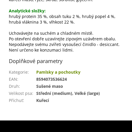
Analytické složky:
hrubý protein 35 %, obsah tuku 2 %, hrubý popel 4 %,
hrubá vláknina 3 %, vlhkost 22 %.
Uchovávejte na suchém a chladném místě.
Po otevření dobře uzavírejte zipovým uzávěrem obalu.
Nepodávejte svému zvířeti vysoušecí činidlo - desiccant.
Není určeno ke konzumaci lidmi.
Doplňkové parametry
Kategorie
:
Pamlsky a pochoutky
EAN
:
8594073536624
Druh
:
Sušené maso
Velikost psa
:
Střední (medium), Velké (large)
Příchuť
:
Kuřecí
Z
á